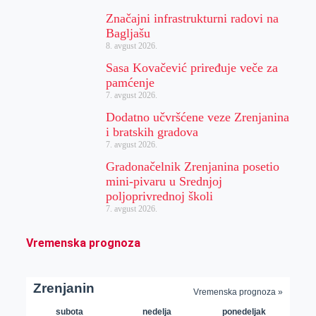
Značajni infrastrukturni radovi na
Bagljašu
8. avgust 2026.
Sasa Kovačević priređuje veče za
pamćenje
7. avgust 2026.
Dodatno učvršćene veze Zrenjanina
i bratskih gradova
7. avgust 2026.
Gradonačelnik Zrenjanina posetio
mini-pivaru u Srednjoj
poljoprivrednoj školi
7. avgust 2026.
Vremenska prognoza