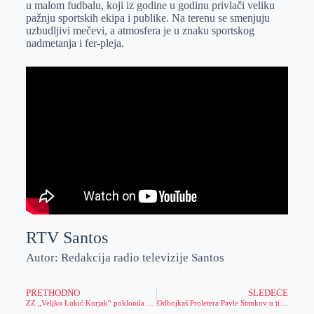
u malom fudbalu, koji iz godine u godinu privlači veliku
r
n
A
i
pažnju sportskih ekipa i publike. Na terenu se smenjuju
uzbudljivi mečevi, a atmosfera je u znaku sportskog
p
l
nadmetanja i fer-pleja.
p
RTV Santos
Autor: Redakcija radio televizije Santos
PRETHODNO
SLEDEĆE
ZZ „Veljko Lukić Kurjak“ poklonila paketiće deci u Lukićevu
Odbojkaš Proletera Pavle Stankov u timu kadetske reprezentacije Srbije