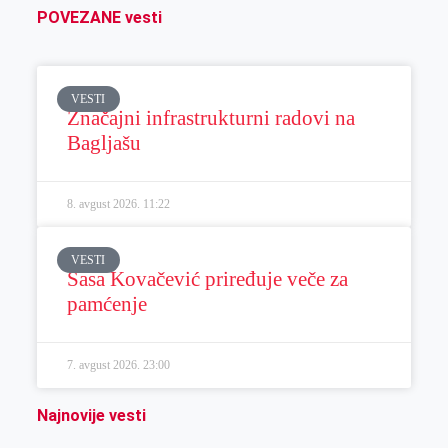
POVEZANE vesti
VESTI
Značajni infrastrukturni radovi na
Bagljašu
8. avgust 2026.
11:22
VESTI
Sasa Kovačević priređuje veče za
pamćenje
7. avgust 2026.
23:00
Najnovije vesti