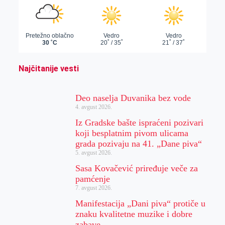
Najčitanije vesti
Deo naselja Duvanika bez vode
4. avgust 2026.
Iz Gradske bašte ispraćeni pozivari
koji besplatnim pivom ulicama
grada pozivaju na 41. „Dane piva“
5. avgust 2026.
Sasa Kovačević priređuje veče za
pamćenje
7. avgust 2026.
Manifestacija „Dani piva“ protiče u
znaku kvalitetne muzike i dobre
zabave