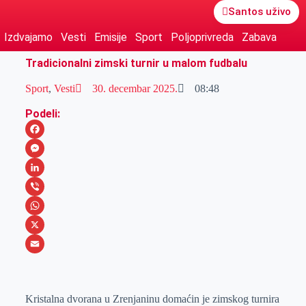
Santos uživo
Izdvajamo
Vesti
Emisije
Sport
Poljoprivreda
Zabava
Tradicionalni zimski turnir u malom fudbalu
Sport
,
Vesti
30. decembar 2025.
08:48
Podeli:
F
a
M
c
e
L
e
s
i
V
b
s
n
i
W
o
e
k
b
h
X
o
n
e
e
a
E
k
g
d
r
t
m
Kristalna dvorana u Zrenjaninu domaćin je zimskog turnira
e
I
s
a