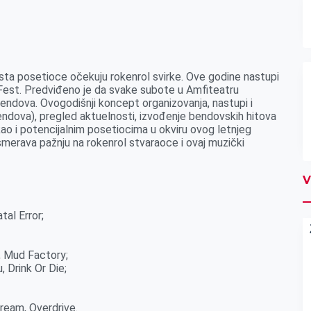
usta posetioce očekuju rokenrol svirke. Ove godine nastupi
est. Predviđeno je da svake subote u Amfiteatru
endova. Ovogodišnji koncept organizovanja, nastupi i
bendova), pregled aktuelnosti, izvođenje bendovskih hitova
ao i potencijalnim posetiocima u okviru ovog letnjeg
smerava pažnju na rokenrol stvaraoce i ovaj muzički
V
tal Error;
x, Mud Factory;
, Drink Or Die;
cream, Overdrive.