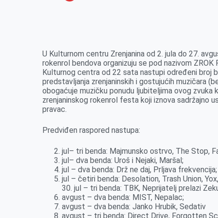
o
n
e
e
a
E
k
g
d
r
t
m
e
I
s
a
r
n
A
i
U Kulturnom centru Zrenjanina od 2. jula do 27. avg
rokenrol bendova organizuju se pod nazivom ZROK F
p
l
Kulturnog centra od 22 sata nastupi određeni broj b
p
predstavljanja zrenjaninskih i gostujućih muzičara (
obogaćuje muzičku ponudu ljubiteljima ovog zvuka k
zrenjaninskog rokenrol festa koji iznova sadržajno u
pravac.
Predviđen raspored nastupa:
jul– tri benda: Majmunsko ostrvo, The Stop, Fa
jul– dva benda: Uroš i Nejaki, Maršal;
jul – dva benda: Drž ne daj, Prljava frekvencija;
jul – četiri benda: Desolation, Trash Union, Yo
30. jul – tri benda: TBK, Neprijatelj prelazi Zeku
avgust – dva benda: MIST, Nepalac;
avgust – dva benda: Janko Hrubik, Sedativ
avgust – tri benda: Direct Drive, Forgotten S