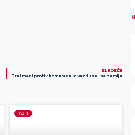
N
SLEDEĆE
Tretmani protiv komaraca iz vazduha i sa zemlje
VESTI