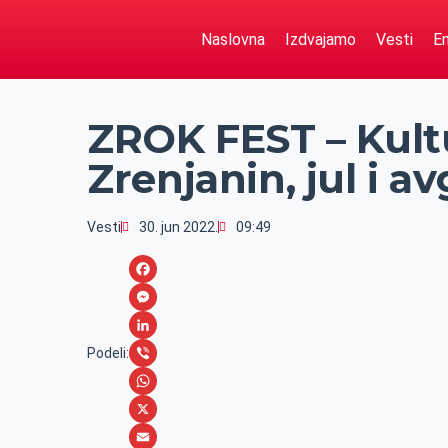
Naslovna
Izdvajamo
Vesti
Em
ZROK FEST – Kult
Zrenjanin, jul i a
Vesti
30. jun 2022.
09:49
F
a
M
c
e
L
Podeli:
e
s
i
V
b
s
n
i
W
o
e
k
b
h
X