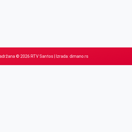
adržana © 2026 RTV Santos | Izrada:
dimano.rs