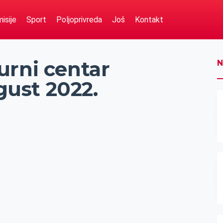
isije
Sport
Poljoprivreda
Još
Kontakt
urni centar
N
vgust 2022.