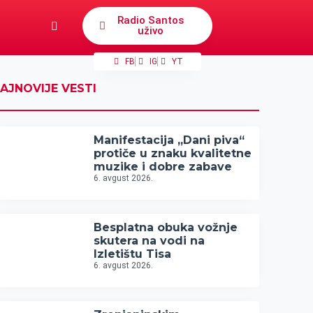
Radio Santos
uživo
FB
IG
YT
AJNOVIJE VESTI
Manifestacija „Dani piva“
protiče u znaku kvalitetne
muzike i dobre zabave
6. avgust 2026.
Besplatna obuka vožnje
skutera na vodi na
Izletištu Tisa
6. avgust 2026.