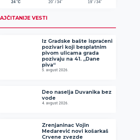
AJČITANIJE VESTI
Iz Gradske bašte ispraćeni
pozivari koji besplatnim
pivom ulicama grada
pozivaju na 41. „Dane
piva“
5. avgust 2026.
Deo naselja Duvanika bez
vode
4. avgust 2026.
Zrenjaninac Vojin
Medarević novi košarkaš
Crvene zvezde