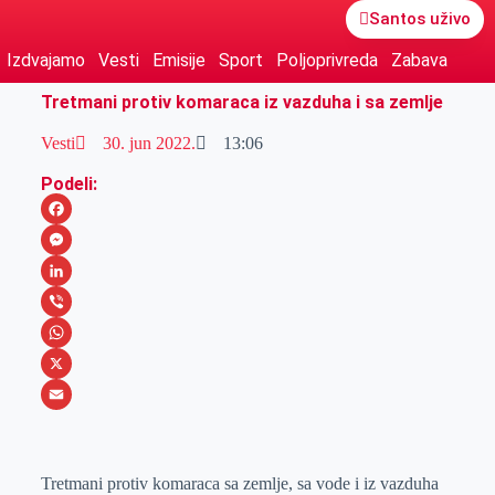
Santos uživo
Izdvajamo
Vesti
Emisije
Sport
Poljoprivreda
Zabava
Tretmani protiv komaraca iz vazduha i sa zemlje
Vesti
30. jun 2022.
13:06
Podeli:
F
a
M
c
e
L
e
s
i
V
b
s
n
i
W
o
e
k
b
h
X
o
n
e
e
a
E
k
g
d
r
t
m
Tretmani protiv komaraca sa zemlje, sa vode i iz vazduha
e
I
s
a