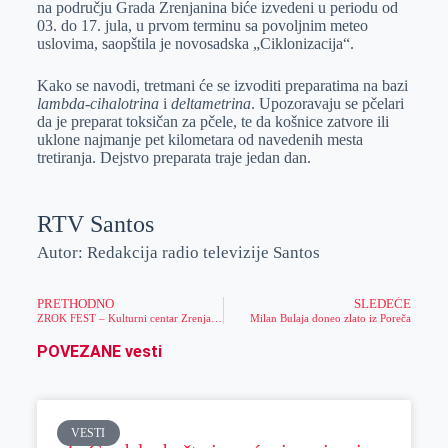
na području Grada Zrenjanina biće izvedeni u periodu od
r
n
A
i
03. do 17. jula, u prvom terminu sa povoljnim meteo
uslovima, saopštila je novosadska „Ciklonizacija“.
p
l
p
Kako se navodi, tretmani će se izvoditi preparatima na bazi
lambda-cihalotrina
i
deltametrina
. Upozoravaju se pčelari
da je preparat toksičan za pčele, te da košnice zatvore ili
uklone najmanje pet kilometara od navedenih mesta
tretiranja. Dejstvo preparata traje jedan dan.
RTV Santos
Autor: Redakcija radio televizije Santos
PRETHODNO
SLEDEĆE
ZROK FEST – Kulturni centar Zrenjanin, jul i avgust 2022.
Milan Bulaja doneo zlato iz Poreča
POVEZANE vesti
VESTI