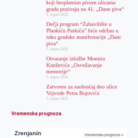
koji besplatnim pivom ulicama
grada pozivaju na 41. „Dane piva“
5. avgust 2026.
Dečji program “Zabavilište u
Plankiću Parkiću” biće održan u
toku gradske manifestacije „Dani
piva“
5. avgust 2026.
Otvaranje izložbe Momira
Kneževića „Osvežavanje
memorije“
5. avgust 2026.
Zatvoren za saobraćaj deo ulice
Vojvode Petra Bojovića
5. avgust 2026.
Vremenska prognoza