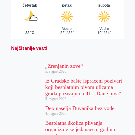
Najčitanije vesti
„Zrenjanin zove“
5. avgust 2026.
Iz Gradske bašte ispraćeni pozivari
koji besplatnim pivom ulicama
grada pozivaju na 41. „Dane piva“
5. avgust 2026.
Deo naselja Duvanika bez vode
4. avgust 2026.
Besplatna školica plivanja
organizuje se jedanaestu godinu