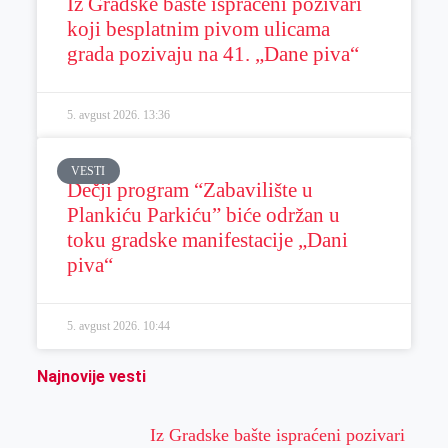
Iz Gradske bašte ispraćeni pozivari
koji besplatnim pivom ulicama
grada pozivaju na 41. „Dane piva“
5. avgust 2026.
13:36
VESTI
Dečji program “Zabavilište u
Plankiću Parkiću” biće održan u
toku gradske manifestacije „Dani
piva“
5. avgust 2026.
10:44
Najnovije vesti
Iz Gradske bašte ispraćeni pozivari