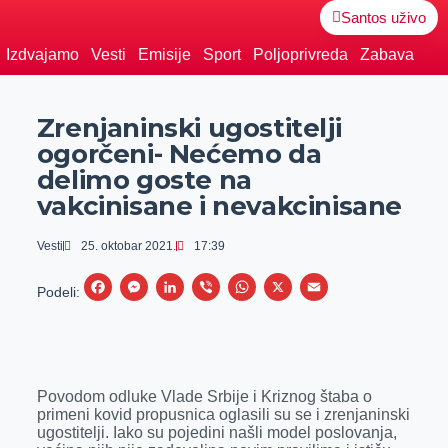
Santos uživo
Izdvajamo
Vesti
Emisije
Sport
Poljoprivreda
Zabava
Zrenjaninski ugostitelji
ogorčeni- Nećemo da
delimo goste na
vakcinisane i nevakcinisane
Vesti
25. oktobar 2021.
17:39
F
M
L
V
W
X
E
Podeli:
a
e
i
i
h
m
c
s
n
b
a
a
e
s
k
e
t
i
Povodom odluke Vlade Srbije i Kriznog štaba o
b
e
e
r
s
l
primeni kovid propusnica oglasili su se i zrenjaninski
o
n
d
A
ugostitelji. Iako su pojedini našli model poslovanja,