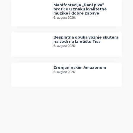
Manifestacija „Dani piva“
protiče u znaku kvalitetne
muzike i dobre zabave
6. avgust 2026.
Besplatna obuka vožnje skutera
na vodi na Izletištu Tisa
6. avgust 2026.
Zrenjaninskim Amazonom
6. avgust 2026.