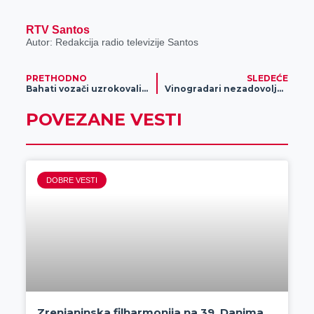
RTV Santos
Autor: Redakcija radio televizije Santos
PRETHODNO
SLEDEĆE
Bahati vozači uzrokovali štetu veću od 900.000 dinara
Vinogradari nezadovoljni prinosom, oduševljeni kvalitetom grožđa
POVEZANE VESTI
DOBRE VESTI
Zrenjaninska filharmonija na 39. Danima