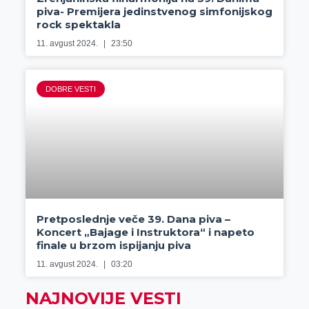
piva- Premijera jedinstvenog simfonijskog
rock spektakla
11. avgust 2024.
23:50
DOBRE VESTI
Pretposlednje veče 39. Dana piva –
Koncert „Bajage i Instruktora“ i napeto
finale u brzom ispijanju piva
11. avgust 2024.
03:20
NAJNOVIJE VESTI