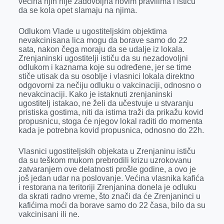
većina njih nije zadovoljna novim pravilima i ističu
o
g
I
p
da se kola opet slamaju na njima.
k
e
n
p
Odlukom Vlade u ugostiteljskim objektima
r
nevakcinisana lica mogu da borave samo do 22
sata, nakon čega moraju da se udalje iz lokala.
Zrenjaninski ugostitelji ističu da su nezadovoljni
odlukom i kaznama koje su određene, jer se time
stiče utisak da su osoblje i vlasnici lokala direktno
odgovorni za nečiju odluku o vakcinaciji, odnosno o
nevakcinaciji. Kako je istaknuti zrenjaninski
ugostitelj istakao, ne želi da učestvuje u stvaranju
pristiska gostima, niti da istima traži da prikažu kovid
propusnicu, stoga će njegov lokal raditi do momenta
kada je potrebna kovid propusnica, odnosno do 22h.
Vlasnici ugostiteljskih objekata u Zrenjaninu ističu
da su teškom mukom prebrodili krizu uzrokovanu
zatvaranjem ove delatnosti prošle godine, a ovo je
još jedan udar na poslovanje. Većina vlasnika kafića
i restorana na teritoriji Zrenjanina donela je odluku
da skrati radno vreme, što znači da će Zrenjaninci u
kafićima moći da borave samo do 22 časa, bilo da su
vakcinisani ili ne.