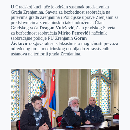
U Gradskoj kući juče je održan sastanak predstavnika
e
I
s
a
Grada Zrenjanina, Saveta za bezbednost saobraćaja na
r
n
A
i
putevima grada Zrenjanina i Policijske uprave Zrenjanin sa
predstavnicima zrenjaninskih taksi udruženja. Član
p
l
Gradskog veća
Dragan Vulešević
, član gradskog Saveta
p
za bezbednost saobraćaja
Mirko Petrović
i načelnik
saobraćajne policije PU Zrenjanin
Goran
Živković
razgovarali su s taksistima o mogućnosti prevoza
određenog broja medicinskog osoblja do zdravstvenih
ustanova na teritoriji grada Zrenjanina.