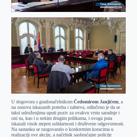
U dogovoru s gradonačelnikom
Čedomirom Janjićem
, a
na osnovu iskazanih potreba i zahteva, odlučeno je da se
taksi udruženjima uputi poziv za ovakvu vrstu saradnje i
oni su, kao i u nekim drugim prilikama, i ovoga puta
iskazali visok stepen solidarnosti i društvene odgovornosti.
Na sastanku se razgovaralo o konkretnim koracima u
realizaciji ove akcije, a načelnik saobraćajne policije