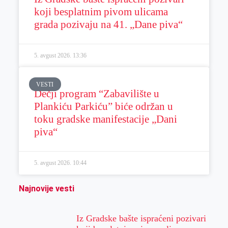
koji besplatnim pivom ulicama
grada pozivaju na 41. „Dane piva“
5. avgust 2026.
13:36
VESTI
Dečji program “Zabavilište u
Plankiću Parkiću” biće održan u
toku gradske manifestacije „Dani
piva“
5. avgust 2026.
10:44
Najnovije vesti
Iz Gradske bašte ispraćeni pozivari