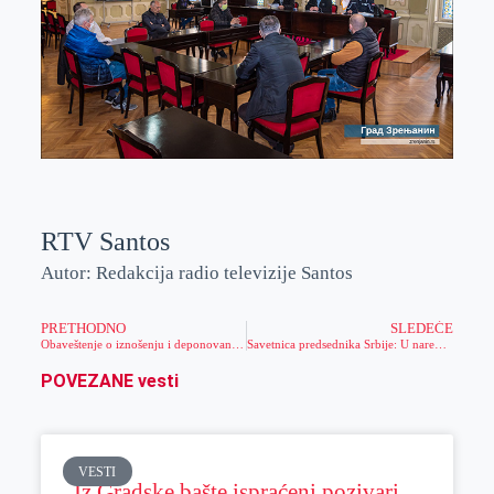
RTV Santos
Autor: Redakcija radio televizije Santos
PRETHODNO
SLEDEĆE
Obaveštenje o iznošenju i deponovanju smeća
Savetnica predsednika Srbije: U naredna 24 sata odluka o ZATVARANJU TRI GRADA
POVEZANE vesti
VESTI
Iz Gradske bašte ispraćeni pozivari