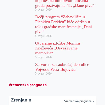
koji besplatnim pivom ulicama
grada pozivaju na 41. „Dane piva“
5. avgust 2026.
Dečji program “Zabavilište u
Plankiću Parkiću” biće održan u
toku gradske manifestacije „Dani
piva“
5. avgust 2026.
Otvaranje izložbe Momira
Kneževića „Osvežavanje
memorije“
5. avgust 2026.
Zatvoren za saobraćaj deo ulice
Vojvode Petra Bojovića
5. avgust 2026.
Vremenska prognoza