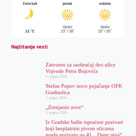
Najčitanije vesti
Zatvoren za saobraćaj deo ulice
Vojvode Petra Bojovića
5. avgust 2026.
Stefan Popov novo pojačanje OFK
Gradnulica
5. avgust 2026.
„Zrenjanin zove“
5. avgust 2026.
Iz Gradske bašte ispraćeni pozivari
koji besplatnim pivom ulicama
grada pozivaju na 41. „Dane piva“