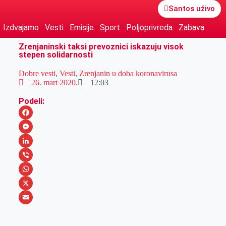
Santos uživo
Izdvajamo
Vesti
Emisije
Sport
Poljoprivreda
Zabava
Zrenjaninski taksi prevoznici iskazuju visok
stepen solidarnosti
Dobre vesti
,
Vesti
,
Zrenjanin u doba koronavirusa
26. mart 2020.
12:03
Podeli:
F
a
M
c
e
L
e
s
i
V
b
s
n
i
W
o
e
k
b
h
X
o
n
e
e
a
E
k
g
d
r
t
m