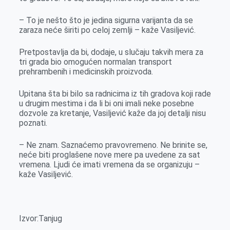
– To je nešto što je jedina sigurna varijanta da se
zaraza neće širiti po celoj zemlji – kaže Vasiljević.
Pretpostavlja da bi, dodaje, u slučaju takvih mera za
tri grada bio omogućen normalan transport
prehrambenih i medicinskih proizvoda.
Upitana šta bi bilo sa radnicima iz tih gradova koji rade
u drugim mestima i da li bi oni imali neke posebne
dozvole za kretanje, Vasiljević kaže da joj detalji nisu
poznati.
– Ne znam. Saznaćemo pravovremeno. Ne brinite se,
neće biti proglašene nove mere pa uvedene za sat
vremena. Ljudi će imati vremena da se organizuju –
kaže Vasiljević.
Izvor:Tanjug