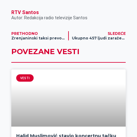
RTV Santos
Autor: Redakcija radio televizije Santos
PRETHODNO
SLEDEĆE
Zrenjaninski taksi prevoznici iskazuju visok stepen solidarnosti
Ukupno 457 ljudi zaraženo koronavirusom
POVEZANE VESTI
VESTI
Halid Muslimović stavio koncertnu tačku