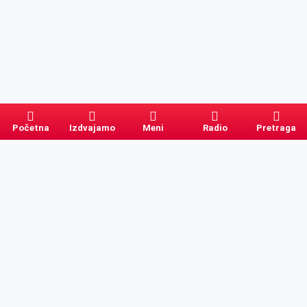
Početna
Izdvajamo
Meni
Radio
Pretraga
Pretraga
Kategorije
Ostalo
Naslovna