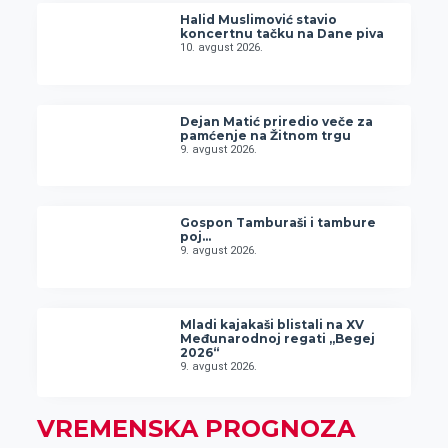
Halid Muslimović stavio
koncertnu tačku na Dane piva
10. avgust 2026.
Dejan Matić priredio veče za
pamćenje na Žitnom trgu
9. avgust 2026.
Gospon Tamburaši i tambure
poj…
9. avgust 2026.
Mladi kajakaši blistali na XV
Međunarodnoj regati „Begej
2026“
9. avgust 2026.
VREMENSKA PROGNOZA