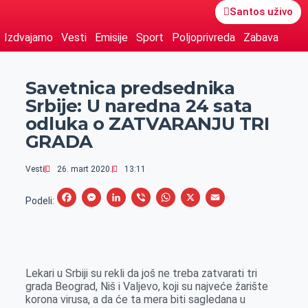
Santos uživo
Izdvajamo
Vesti
Emisije
Sport
Poljoprivreda
Zabava
Savetnica predsednika
Srbije: U naredna 24 sata
odluka o ZATVARANJU TRI
GRADA
Vesti
26. mart 2020.
13:11
F
M
L
V
W
X
E
Podeli:
a
e
i
i
h
m
c
s
n
b
a
a
e
s
k
e
t
i
Lekari u Srbiji su rekli da još ne treba zatvarati tri
b
e
e
r
s
l
grada Beograd, Niš i Valjevo, koji su najveće žarište
o
n
d
A
korona virusa, a da će ta mera biti sagledana u