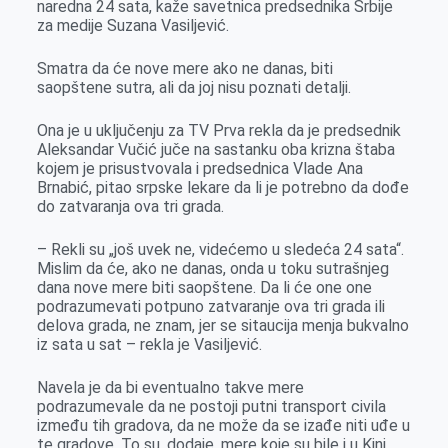
naredna 24 sata, kaže savetnica predsednika Srbije
o
g
I
p
za medije Suzana Vasiljević.
k
e
n
p
r
Smatra da će nove mere ako ne danas, biti
saopštene sutra, ali da joj nisu poznati detalji.
Ona je u uključenju za TV Prva rekla da je predsednik
Aleksandar Vučić juče na sastanku oba krizna štaba
kojem je prisustvovala i predsednica Vlade Ana
Brnabić, pitao srpske lekare da li je potrebno da dođe
do zatvaranja ova tri grada.
– Rekli su „još uvek ne, videćemo u sledeća 24 sata“.
Mislim da će, ako ne danas, onda u toku sutrašnjeg
dana nove mere biti saopštene. Da li će one one
podrazumevati potpuno zatvaranje ova tri grada ili
delova grada, ne znam, jer se sitaucija menja bukvalno
iz sata u sat – rekla je Vasiljević.
Navela je da bi eventualno takve mere
podrazumevale da ne postoji putni transport civila
između tih gradova, da ne može da se izađe niti uđe u
te gradove. To su, dodaje, mere koje su bile i u Kini.