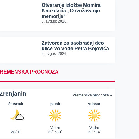
Otvaranje izložbe Momira
Kneževića „Osvežavanje
memorije“
5. avgust 2026.
Zatvoren za saobraćaj deo
ulice Vojvode Petra Bojovića
5. avgust 2026.
REMENSKA PROGNOZA