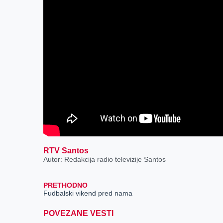
RTV Santos
Autor: Redakcija radio televizije Santos
PRETHODNO
Fudbalski vikend pred nama
POVEZANE VESTI