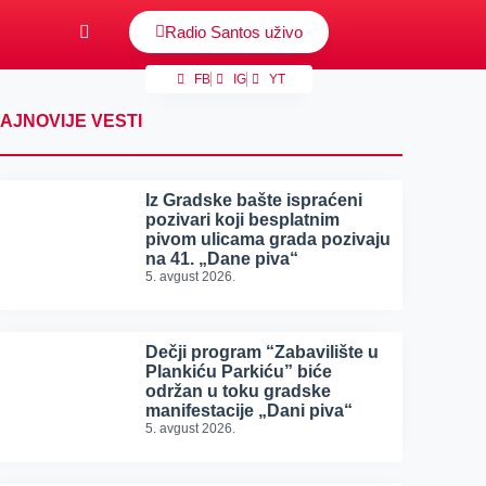
Radio Santos uživo
FB
IG
YT
AJNOVIJE VESTI
Iz Gradske bašte ispraćeni
pozivari koji besplatnim
pivom ulicama grada pozivaju
na 41. „Dane piva“
5. avgust 2026.
Dečji program “Zabavilište u
Plankiću Parkiću” biće
održan u toku gradske
manifestacije „Dani piva“
5. avgust 2026.