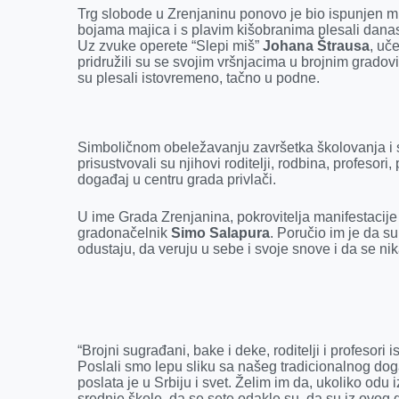
Trg slobode u Zrenjaninu ponovo je bio ispunjen ml
o
n
d
A
bojama majica i s plavim kišobranima plesali danas 
Uz zvuke operete “Slepi miš”
Johana Štrausa
, uč
o
g
I
p
pridružili su se svojim vršnjacima u brojnim gradovi
k
e
n
p
su plesali istovremeno, tačno u podne.
r
Simboličnom obeležavanju završetka školovanja i s
prisustvovali su njihovi roditelji, rodbina, profesori,
događaj u centru grada privlači.
U ime Grada Zrenjanina, pokrovitelja manifestacije 
gradonačelnik
Simo Salapura
. Poručio im je da su
odustaju, da veruju u sebe i svoje snove i da se n
“Brojni sugrađani, bake i deke, roditelji i profesori
Poslali smo lepu sliku sa našeg tradicionalnog događ
poslata je u Srbiju i svet. Želim im da, ukoliko odu 
srednje škole, da se sete odakle su, da su iz ovog 