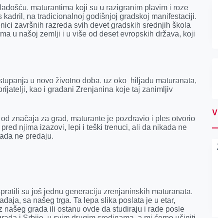
adošću, maturantima koji su u razigranim plavim i roze
kadril, na tradicionalnoj godišnjoj gradskoj manifestaciji.
enici završnih razreda svih devet gradskih srednjih škola
ma u našoj zemlji i u više od deset evropskih država, koji
tupanja u novo životno doba, uz oko hiljadu maturanata,
 prijatelji, kao i građani Zrenjanina koje taj zanimljiv
V
od značaja za grad, maturante je pozdravio i ples otvorio
 pred njima izazovi, lepi i teški trenuci, ali da nikada ne
ikada ne predaju.
 ispratili su još jednu generaciju zrenjaninskih maturanata.
aja, sa našeg trga. Ta lepa slika poslata je u etar,
iz našeg grada ili ostanu ovde da studiraju i rade posle
grada i Srbije, u svim drugim sredinama, a mi ćemo učiniti