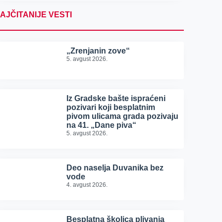
AJČITANIJE VESTI
„Zrenjanin zove“
5. avgust 2026.
Iz Gradske bašte ispraćeni
pozivari koji besplatnim
pivom ulicama grada pozivaju
na 41. „Dane piva“
5. avgust 2026.
Deo naselja Duvanika bez
vode
4. avgust 2026.
Besplatna školica plivanja