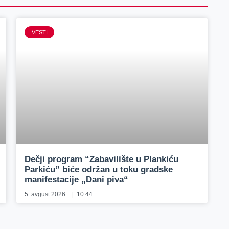
VESTI
Dečji program “Zabavilište u Plankiću
Parkiću” biće održan u toku gradske
manifestacije „Dani piva“
5. avgust 2026.
10:44