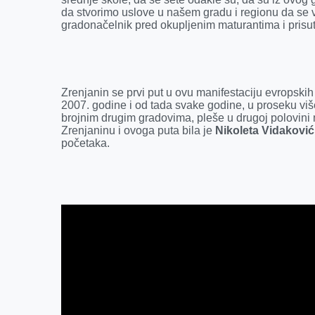
da stvorimo uslove u našem gradu i regionu da se vra
gradonačelnik pred okupljenim maturantima i pris
Zrenjanin se prvi put u ovu manifestaciju evropskih
2007. godine i od tada svake godine, u proseku više
brojnim drugim gradovima, pleše u drugoj polovini
Zrenjaninu i ovoga puta bila je
Nikoleta Vidaković
početaka.