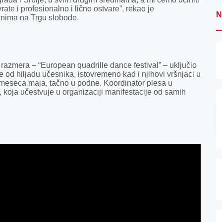
te i profesionalno i lično ostvare”, rekao je
N
utnima na Trgu slobode.
 razmera – “European quadrille dance festival” – uključio
 od hiljadu učesnika, istovremeno kad i njihovi vršnjaci u
 meseca maja, tačno u podne. Koordinator plesa u
, koja učestvuje u organizaciji manifestacije od samih