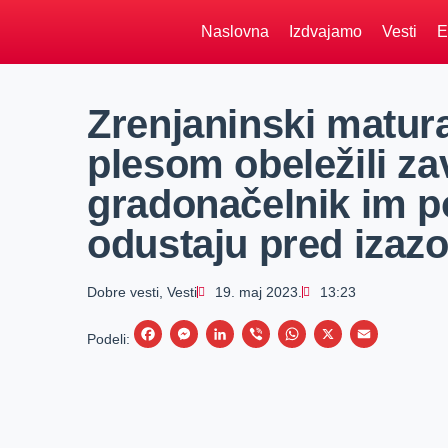
Naslovna
Izdvajamo
Vesti
E
Zrenjaninski matura
plesom obeležili za
gradonačelnik im p
odustaju pred iza
Dobre vesti
,
Vesti
19. maj 2023.
13:23
F
M
L
V
W
X
E
Podeli:
a
e
i
i
h
m
c
s
n
b
a
a
e
s
k
e
t
i
b
e
e
r
s
l