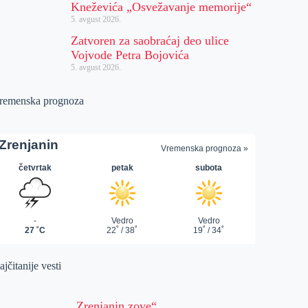
Kneževića „Osvežavanje memorije“
5. avgust 2026.
Zatvoren za saobraćaj deo ulice
Vojvode Petra Bojovića
5. avgust 2026.
remenska prognoza
jčitanije vesti
„Zrenjanin zove“