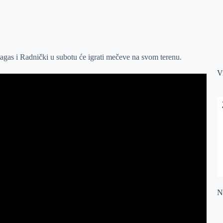
agas i Radnički u subotu će igrati mečeve na svom terenu.
V
Na