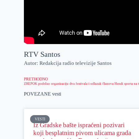
RTV Santos
Autor: Redakcija radio televizije Santos
PRETHODNO
POVEZANE vesti
VESTI
Iz Gradske bašte ispraćeni pozivari
koji besplatnim pivom ulicama grada