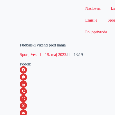
Naslovna
Iz
Emisije
Spor
Poljoprivreda
Fudbalski vikend pred nama
Sport
,
Vesti
19. maj 2023.
13:19
Podeli:
F
a
M
c
e
L
e
s
i
V
b
s
n
i
W
o
e
k
b
h
X