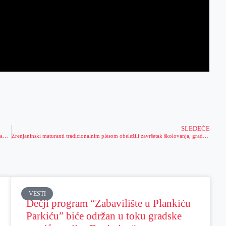
SLEDEĆE
ZREPOK podržao organizaciju dva festivala i odlazak članova Hendi sporta na takmičenje u Berlin
Zrenjaninski maturanti tradicionalnim plesom obeležili završetak školovanja, gradonačelnik im poručio da nikada ne odustaju pred izazovima
VESTI
Dečji program “Zabavilište u Plankiću
Parkiću” biće održan u toku gradske