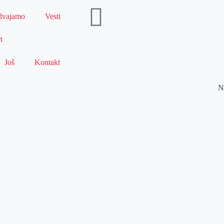
dvajamo
Vesti
t
Još
Kontakt
N