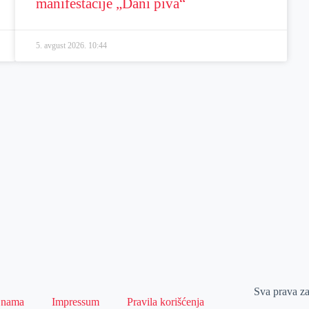
manifestacije „Dani piva“
5. avgust 2026.
10:44
Sva prava z
 nama
Impressum
Pravila korišćenja