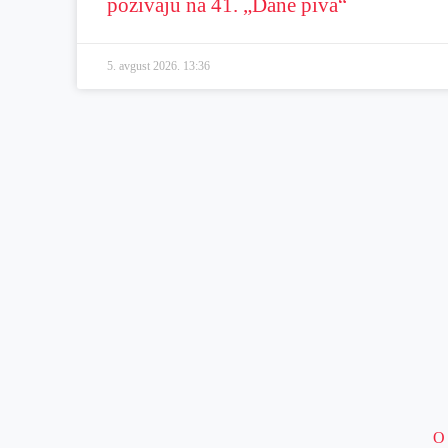
pozivaju na 41. „Dane piva“
5. avgust 2026.
13:36
O