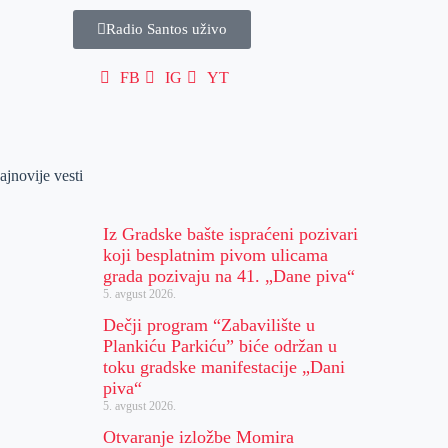
Radio Santos uživo
FB
IG
YT
ajnovije vesti
Iz Gradske bašte ispraćeni pozivari
koji besplatnim pivom ulicama
grada pozivaju na 41. „Dane piva“
5. avgust 2026.
Dečji program “Zabavilište u
Plankiću Parkiću” biće održan u
toku gradske manifestacije „Dani
piva“
5. avgust 2026.
Otvaranje izložbe Momira