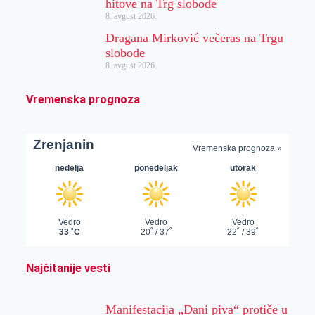
hitove na Trg slobode
8. avgust 2026.
Dragana Mirković večeras na Trgu
slobode
8. avgust 2026.
Vremenska prognoza
Najčitanije vesti
Manifestacija „Dani piva“ protiče u