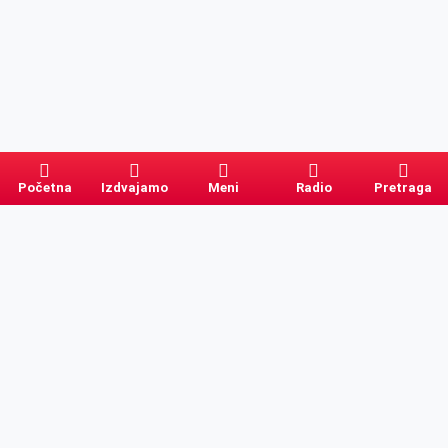
Početna
Izdvajamo
Meni
Radio
Pretraga
Pretraga
Kategorije
Ostalo
Naslovna