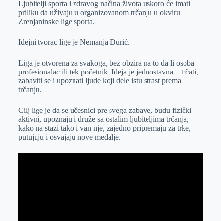
Ljubitelji sporta i zdravog načina života uskoro će imati
r
n
A
i
priliku da uživaju u organizovanom trčanju u okviru
Zrenjaninske lige sporta.
p
l
p
Idejni tvorac lige je Nemanja Đurić.
Liga je otvorena za svakoga, bez obzira na to da li osoba
profesionalac ili tek početnik. Ideja je jednostavna – trčati,
zabaviti se i upoznati ljude koji dele istu strast prema
trčanju.
Cilj lige je da se učesnici pre svega zabave, budu fizički
aktivni, upoznaju i druže sa ostalim ljubiteljima trčanja,
kako na stazi tako i van nje, zajedno pripremaju za trke,
putujuju i osvajaju nove medalje.