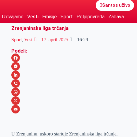
Santos uživo
Izdvajamo
Vesti
Emisije
Sport
Poljoprivreda
Zabava
Zrenjaninska liga trčanja
Sport
,
Vesti
17. april 2025.
16:29
Podeli:
F
a
M
c
e
L
e
s
i
V
b
s
n
i
W
o
e
k
b
h
X
o
n
e
e
a
E
k
g
d
r
t
m
U Zrenjaninu, uskoro startuje Zrenjaninska liga trčanja.
e
I
s
a