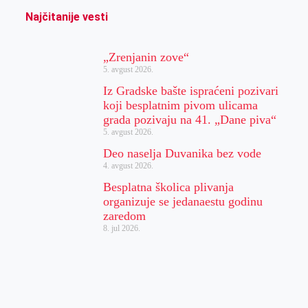
Najčitanije vesti
„Zrenjanin zove“
5. avgust 2026.
Iz Gradske bašte ispraćeni pozivari
koji besplatnim pivom ulicama
grada pozivaju na 41. „Dane piva“
5. avgust 2026.
Deo naselja Duvanika bez vode
4. avgust 2026.
Besplatna školica plivanja
organizuje se jedanaestu godinu
zaredom
8. jul 2026.