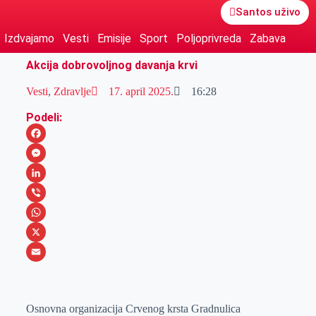
Santos uživo
Izdvajamo
Vesti
Emisije
Sport
Poljoprivreda
Zabava
Akcija dobrovoljnog davanja krvi
Vesti
,
Zdravlje
17. april 2025.
16:28
Podeli:
F
a
M
c
e
L
e
s
i
V
b
s
n
i
W
o
e
k
b
h
X
o
n
e
e
a
E
k
g
d
r
t
m
Osnovna organizacija Crvenog krsta Gradnulica
e
I
s
a