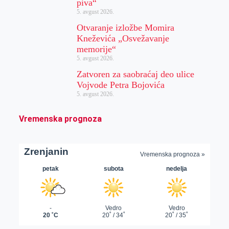
piva“
5. avgust 2026.
Otvaranje izložbe Momira
Kneževića „Osvežavanje
memorije“
5. avgust 2026.
Zatvoren za saobraćaj deo ulice
Vojvode Petra Bojovića
5. avgust 2026.
Vremenska prognoza