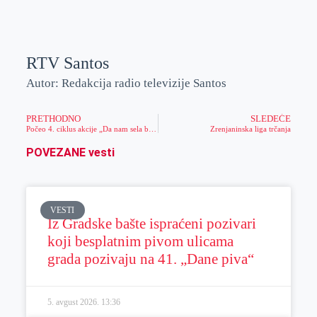
RTV Santos
Autor: Redakcija radio televizije Santos
PRETHODNO
SLEDEĆE
Počeo 4. ciklus akcije „Da nam sela budu bliža“
Zrenjaninska liga trčanja
POVEZANE vesti
VESTI
Iz Gradske bašte ispraćeni pozivari
koji besplatnim pivom ulicama
grada pozivaju na 41. „Dane piva“
5. avgust 2026.
13:36