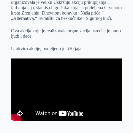
organizovala je veliku Uskršnju akciju prikupljanja i
r
n
A
i
farbanja jaja, slatkiša i igračaka koja su podeljena Crvenom
krstu Zrenjanin, Dnevnom boravku „Naša priča,“
p
l
„Alternativa,“ Svratištu za beskućnike i Sigurnoj kući.
p
Ova akcija koju je realizovala organizacija usrećila je puno
ljudi i dece.
U okviru akcije, podeljeno je 550 jaja.