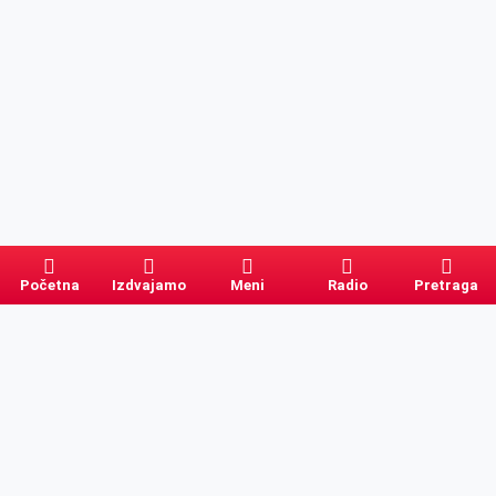
Početna
Izdvajamo
Meni
Radio
Pretraga
Pretraga
Kategorije