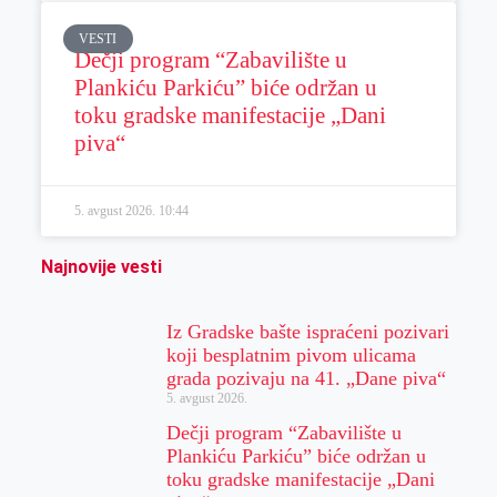
VESTI
Dečji program “Zabavilište u
Plankiću Parkiću” biće održan u
toku gradske manifestacije „Dani
piva“
5. avgust 2026.
10:44
Najnovije vesti
Iz Gradske bašte ispraćeni pozivari
koji besplatnim pivom ulicama
grada pozivaju na 41. „Dane piva“
5. avgust 2026.
Dečji program “Zabavilište u
Plankiću Parkiću” biće održan u
toku gradske manifestacije „Dani