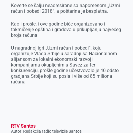
Koverte se šalju neadresirane sa napomenom „Uzmi
račun i pobedi 2018“, a poštarina je besplatna.
Kao i prošle, i ove godine biće organizovano i
takmičenje opština i gradova u prikupljanju najvećeg
broja računa.
U nagradnoj igri „Uzmi račun i pobedi“, koju
organizuje Vlada Srbije u saradnji sa Nacionalnom
alijansom za lokalni ekonomski razvoj i
kompanijama okupljenim u Savez za fer
konkurenciju, prošle godine učestvovalo je 40 odsto
gradjana Srbije koji su poslali više od 85 miliona
računa
RTV Santos
Autor: Redakcija radio televizije Santos