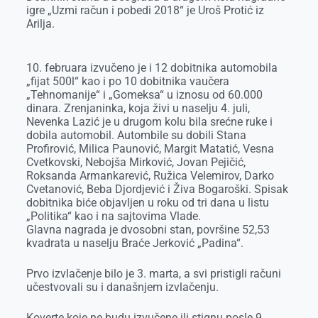
igre „Uzmi račun i pobedi 2018“ je Uroš Protić iz
o
n
d
A
Arilja.
o
g
I
p
k
e
n
p
10. februara izvučeno je i 12 dobitnika automobila
r
„fijat 500l“ kao i po 10 dobitnika vaučera
„Tehnomanije“ i „Gomeksa“ u iznosu od 60.000
dinara. Zrenjaninka, koja živi u naselju 4. juli,
Nevenka Lazić je u drugom kolu bila srećne ruke i
dobila automobil.
Autombile su dobili Stana
Profirović, Milica Paunović, Margit Matatić, Vesna
Cvetkovski, Nebojša Mirković, Jovan Pejičić,
Roksanda Armankarević, Ružica Velemirov, Darko
Cvetanović, Beba Djordjević i Živa Bogaroški.
Spisak
dobitnika biće objavljen u roku od tri dana u listu
„Politika“ kao i na sajtovima Vlade.
Glavna nagrada je dvosobni stan, površine 52,53
kvadrata u naselju Braće Jerković „Padina“.
Prvo izvlačenje bilo je 3. marta, a svi pristigli računi
učestvovali su i današnjem izvlačenju.
Koverte koje ne budu izvučene ili stignu posle 9.