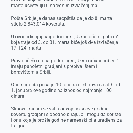
marta učestvuju u narednim izvlačenjima.
Pošta Srbije je danas saopštila da je do 8. marta
stiglo 2.843.014 koverata.
U ovogodišnjoj nagradnoj igri „Uzmi račun i pobedi“
koja traje od 3. do 31. marta biće još dva izvlačenja
17. i 24. marta.
Pravo učešća u nagradnoj igri „Uzmi računi pobedi“
imaju punoletni gradjani s prebivalištem ili
boravištem u Srbiji.
Oni mogu da pošalju 10 računa ili slipova izdatih od
1. januara ove godine na iznos od najmanje 100
dinara.
Slipovi i računi se šalju odvojeno, a ove godine
kovertu gradjani slobodno biraju, ali mogu da koriste
i onu koja je prošle godine namenski bila uradjena za
tu igru.