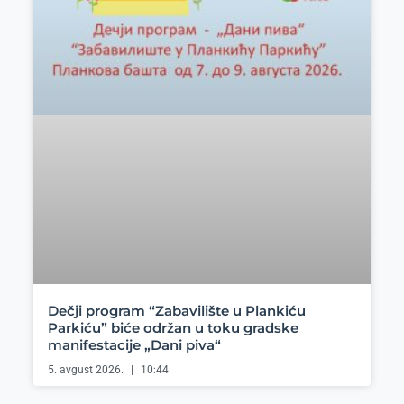
Dečji program “Zabavilište u Plankiću
Parkiću” biće održan u toku gradske
manifestacije „Dani piva“
5. avgust 2026.
10:44