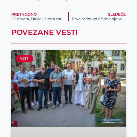
PRETHODNO
SLEDEĆE
LP otvara, David Guetta zatvara najbolji evropski festival!
Prvo redovno očitavanje vodomera
POVEZANE VESTI
VESTI