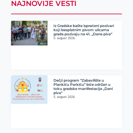
NAJNOVIJE VESTI
Iz Gradske bašte ispraćeni pozivari
koji besplatnim pivom ulicama
grada pozivaju na 41. „Dane piva“
5. avgust 2026.
Dečji program “Zabavilište u
Plankiću Parkiću” biće održan u
toku gradske manifestacije „Dani
piva“
5. avgust 2026.