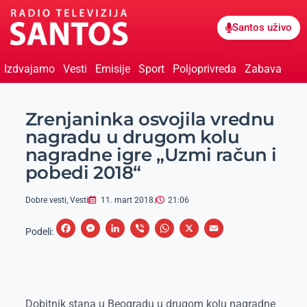
Santos uživo
Izdvajamo
Vesti
Emisije
Sport
Poljoprivreda
Zabava
Zrenjaninka osvojila vrednu
nagradu u drugom kolu
nagradne igre „Uzmi račun i
pobedi 2018“
Dobre vesti
,
Vesti
11. mart 2018.
21:06
F
M
L
V
W
X
E
Podeli:
a
e
i
i
h
m
c
s
n
b
a
a
e
s
k
e
t
i
Dobitnik stana u Beogradu u drugom kolu nagradne
b
e
e
r
s
l