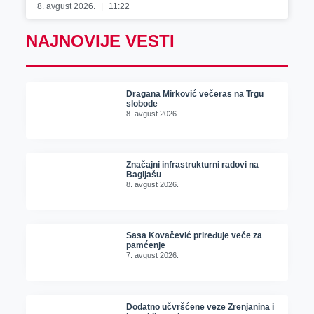
8. avgust 2026.
11:22
NAJNOVIJE VESTI
Dragana Mirković večeras na Trgu
slobode
8. avgust 2026.
Značajni infrastrukturni radovi na
Bagljašu
8. avgust 2026.
Sasa Kovačević priređuje veče za
pamćenje
7. avgust 2026.
Dodatno učvršćene veze Zrenjanina i