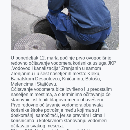
U ponedeljak 12. marta počinje prvo ovogodišnje
redovno očitavanje vodomera korisnika usluga JKP
„Vodovod i kanalizacija“ Zrenjanin u samom
Zrenjaninu i u šest naseljenih mesta: Kleku,
Banatskom Despotovcu, Knićaninu, Botošu,
Melencima i Stajićevu.
Očitavanje vodomera biće izvršeno i u preostalim
naseljenim mestima, a o terminima očitavanja će
stanovnici istih biti blagovremeno obavešteni.
Prvo redovno očitavanje vodomera obuhvata
korisnike široke potrošnje među kojima su i
doskorašnji samočitači, jer se pravnim licima i
korisnicima u kolekivnom stanovanju vodomeri
očitavaju svakog meseca.