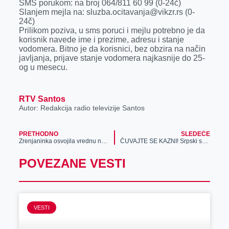
SMS porukom: na broj 064/811 60 99 (0-24č)
Slanjem mejla na: sluzba.ocitavanja@vikzr.rs (0-
24č)
Prilikom poziva, u sms poruci i mejlu potrebno je da
korisnik navede ime i prezime, adresu i stanje
vodomera. Bitno je da korisnici, bez obzira na način
javljanja, prijave stanje vodomera najkasnije do 25-
og u mesecu.
RTV Santos
Autor: Redakcija radio televizije Santos
PRETHODNO
SLEDEĆE
Zrenjaninka osvojila vrednu nagradu u drugom kolu nagradne igre „Uzmi račun i pobedi 2018“
ČUVAJTE SE KAZNI! Srpski saobraćajci pojačano na ulicama, A TRAGAĆE ZA BAŠ OVIM PREKRŠAJEM!
POVEZANE VESTI
VESTI