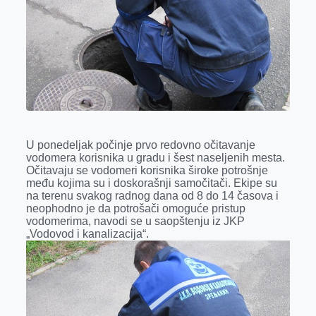
o
g
I
p
k
e
n
p
r
U ponedeljak počinje prvo redovno očitavanje
vodomera korisnika u gradu i šest naseljenih mesta.
Očitavaju se vodomeri korisnika široke potrošnje
među kojima su i doskorašnji samočitači. Ekipe su
na terenu svakog radnog dana od 8 do 14 časova i
neophodno je da potrošači omoguće pristup
vodomerima, navodi se u saopštenju iz JKP
„Vodovod i kanalizacija“.