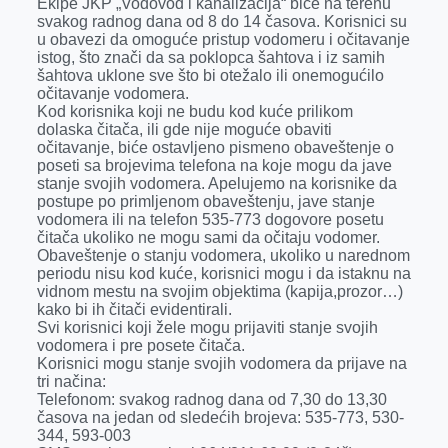
Ekipe JKP „Vodovod i kanalizacija“ biće na terenu
svakog radnog dana od 8 do 14 časova. Korisnici su
u obavezi da omoguće pristup vodomeru i očitavanje
istog, što znači da sa poklopca šahtova i iz samih
šahtova uklone sve što bi otežalo ili onemogućilo
očitavanje vodomera.
Kod korisnika koji ne budu kod kuće prilikom
dolaska čitača, ili gde nije moguće obaviti
očitavanje, biće ostavljeno pismeno obaveštenje o
poseti sa brojevima telefona na koje mogu da jave
stanje svojih vodomera. Apelujemo na korisnike da
postupe po primljenom obaveštenju, jave stanje
vodomera ili na telefon 535-773 dogovore posetu
čitača ukoliko ne mogu sami da očitaju vodomer.
Obaveštenje o stanju vodomera, ukoliko u narednom
periodu nisu kod kuće, korisnici mogu i da istaknu na
vidnom mestu na svojim objektima (kapija,prozor…)
kako bi ih čitači evidentirali.
Svi korisnici koji žele mogu prijaviti stanje svojih
vodomera i pre posete čitača.
Korisnici mogu stanje svojih vodomera da prijave na
tri načina:
Telefonom: svakog radnog dana od 7,30 do 13,30
časova na jedan od sledećih brojeva: 535-773, 530-
344, 593-003