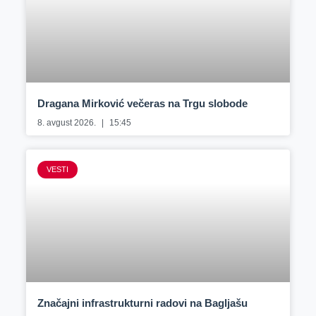
Dragana Mirković večeras na Trgu slobode
8. avgust 2026.
15:45
VESTI
Značajni infrastrukturni radovi na Bagljašu