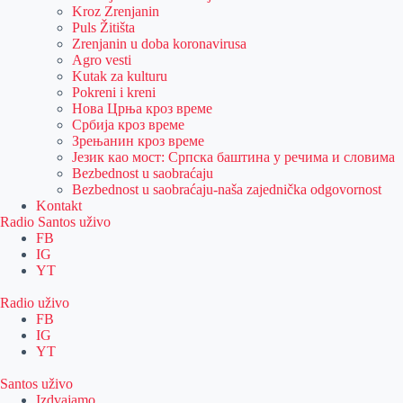
Kroz Zrenjanin
Puls Žitišta
Zrenjanin u doba koronavirusa
Agro vesti
Kutak za kulturu
Pokreni i kreni
Нова Црња кроз време
Србија кроз време
Зрењанин кроз време
Језик као мост: Српска баштина у речима и словима
Bezbednost u saobraćaju
Bezbednost u saobraćaju-naša zajednička odgovornost
Kontakt
Radio Santos uživo
FB
IG
YT
Radio uživo
FB
IG
YT
Santos uživo
Izdvajamo