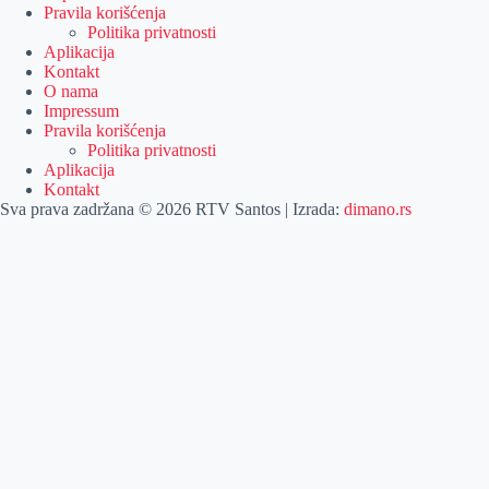
Pravila korišćenja
Politika privatnosti
Aplikacija
Kontakt
O nama
Impressum
Pravila korišćenja
Politika privatnosti
Aplikacija
Kontakt
Sva prava zadržana © 2026 RTV Santos | Izrada:
dimano.rs
Pretraga
Pretraga
Kategorije
Naslovna
Izdvajamo
Vesti
Emisije
Agročas
Vikendica
Sport