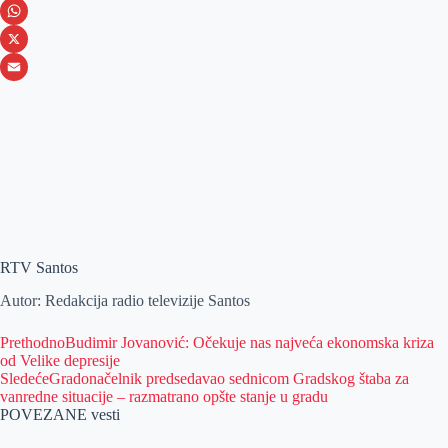
e
s
i
V
b
s
n
i
W
o
e
k
b
h
X
o
n
e
e
a
E
k
g
d
r
t
m
e
I
s
a
r
n
A
i
p
l
p
RTV Santos
Autor: Redakcija radio televizije Santos
Prethodno
Budimir Jovanović: Očekuje nas najveća ekonomska kriza
od Velike depresije
Sledeće
Gradonačelnik predsedavao sednicom Gradskog štaba za
vanredne situacije – razmatrano opšte stanje u gradu
POVEZANE vesti