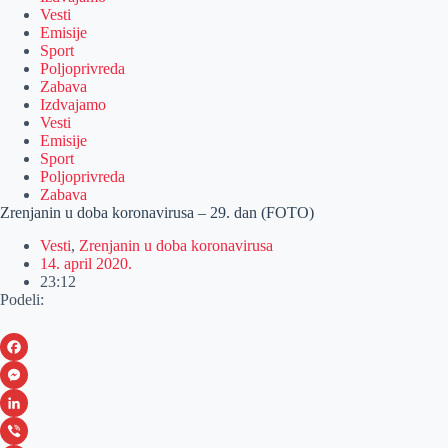
Vesti
Emisije
Sport
Poljoprivreda
Zabava
Izdvajamo
Vesti
Emisije
Sport
Poljoprivreda
Zabava
Zrenjanin u doba koronavirusa – 29. dan (FOTO)
Vesti
,
Zrenjanin u doba koronavirusa
14. april 2020.
23:12
Podeli:
F
a
M
c
e
L