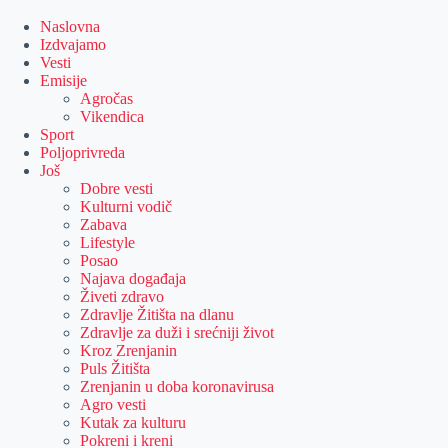
Skip
to
Naslovna
content
Izdvajamo
Vesti
Emisije
Agročas
Vikendica
Sport
Poljoprivreda
Još
Dobre vesti
Kulturni vodič
Zabava
Lifestyle
Posao
Najava događaja
Živeti zdravo
Zdravlje Žitišta na dlanu
Zdravlje za duži i srećniji život
Kroz Zrenjanin
Puls Žitišta
Zrenjanin u doba koronavirusa
Agro vesti
Kutak za kulturu
Pokreni i kreni