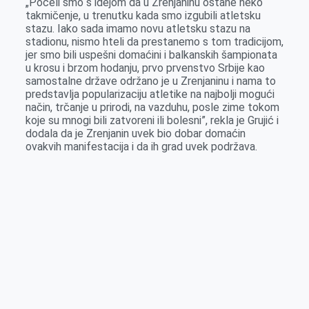
„Počeli smo s idejom da u Zrenjaninu ostane neko
takmičenje, u trenutku kada smo izgubili atletsku
stazu. Iako sada imamo novu atletsku stazu na
stadionu, nismo hteli da prestanemo s tom tradicijom,
jer smo bili uspešni domaćini i balkanskih šampionata
u krosu i brzom hodanju, prvo prvenstvo Srbije kao
samostalne države održano je u Zrenjaninu i nama to
predstavlja popularizaciju atletike na najbolji mogući
način, trčanje u prirodi, na vazduhu, posle zime tokom
koje su mnogi bili zatvoreni ili bolesni”, rekla je Grujić i
dodala da je Zrenjanin uvek bio dobar domaćin
ovakvih manifestacija i da ih grad uvek podržava.