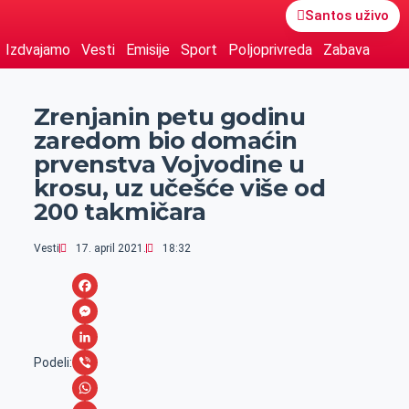
Santos uživo
Izdvajamo
Vesti
Emisije
Sport
Poljoprivreda
Zabava
Zrenjanin petu godinu
zaredom bio domaćin
prvenstva Vojvodine u
krosu, uz učešće više od
200 takmičara
Vesti
17. april 2021.
18:32
F
a
M
c
e
L
Podeli:
e
s
i
V