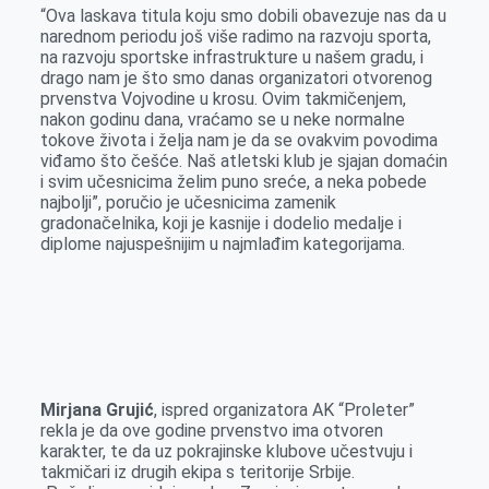
“Ova laskava titula koju smo dobili obavezuje nas da u
narednom periodu još više radimo na razvoju sporta,
na razvoju sportske infrastrukture u našem gradu, i
drago nam je što smo danas organizatori otvorenog
prvenstva Vojvodine u krosu. Ovim takmičenjem,
nakon godinu dana, vraćamo se u neke normalne
tokove života i želja nam je da se ovakvim povodima
viđamo što češće. Naš atletski klub je sjajan domaćin
i svim učesnicima želim puno sreće, a neka pobede
najbolji”, poručio je učesnicima zamenik
gradonačelnika, koji je kasnije i dodelio medalje i
diplome najuspešnijim u najmlađim kategorijama.
Mirjana Grujić
, ispred organizatora AK “Proleter”
rekla je da ove godine prvenstvo ima otvoren
karakter, te da uz pokrajinske klubove učestvuju i
takmičari iz drugih ekipa s teritorije Srbije.