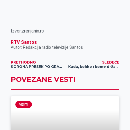
Izvor:zrenjanin.rs
RTV Santos
Autor: Redakcija radio televizije Santos
PRETHODNO
SLEDEĆE
KORONA PRESEK PO GRADOVIMA Brojke širom Srbije padaju!
Kada, koliko i kome država uplaćuje novac – detaljno objašnjeno
POVEZANE VESTI
VESTI