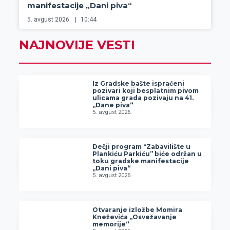
manifestacije „Dani piva“
5. avgust 2026.
10:44
NAJNOVIJE VESTI
Iz Gradske bašte ispraćeni
pozivari koji besplatnim pivom
ulicama grada pozivaju na 41.
„Dane piva“
5. avgust 2026.
Dečji program “Zabavilište u
Plankiću Parkiću” biće održan u
toku gradske manifestacije
„Dani piva“
5. avgust 2026.
Otvaranje izložbe Momira
Kneževića „Osvežavanje
memorije“