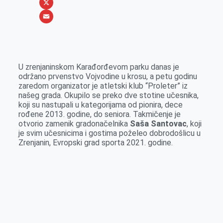
b
s
n
i
W
o
e
k
b
h
X
o
n
e
e
a
E
k
g
d
r
t
m
e
I
s
a
U zrenjaninskom Karađorđevom parku danas je
r
n
A
i
održano prvenstvo Vojvodine u krosu, a petu godinu
zaredom organizator je atletski klub “Proleter” iz
p
l
našeg grada. Okupilo se preko dve stotine učesnika,
p
koji su nastupali u kategorijama od pionira, dece
rođene 2013. godine, do seniora. Takmičenje je
otvorio zamenik gradonačelnika
Saša Santovac
, koji
je svim učesnicima i gostima poželeo dobrodošlicu u
Zrenjanin, Evropski grad sporta 2021. godine.