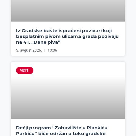
Iz Gradske bašte ispraćeni pozivari koji
besplatnim pivom ulicama grada pozivaju
na 41. „Dane piva“
5. avgust 2026.
13:36
VESTI
Dečji program “Zabavilište u Plankiću
Parkiću” biće održan u toku gradske