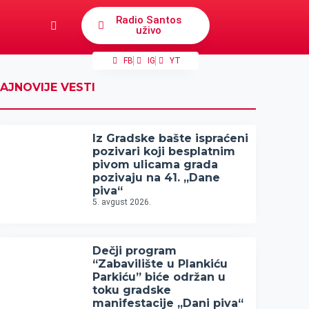
Radio Santos
uživo
FB
IG
YT
AJNOVIJE VESTI
Iz Gradske bašte ispraćeni
pozivari koji besplatnim
pivom ulicama grada
pozivaju na 41. „Dane
piva“
5. avgust 2026.
Dečji program
“Zabavilište u Plankiću
Parkiću” biće održan u
toku gradske
manifestacije „Dani piva“