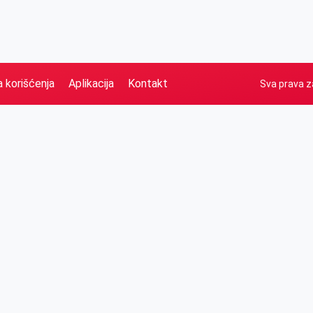
a korišćenja
Aplikacija
Kontakt
Sva prava z
Naslovna
Izdvajamo
FB
IG
YT
O nama
Vesti