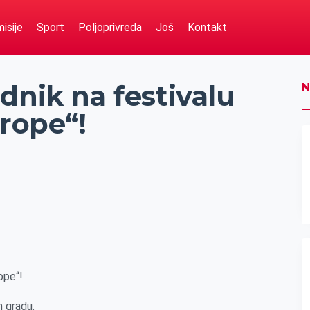
isije
Sport
Poljoprivreda
Još
Kontakt
dnik na festivalu
N
vrope“!
ope“!
 gradu.