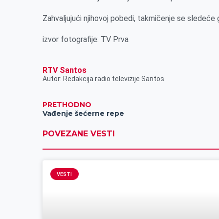
k
e
n
p
Zahvaljujući njihovoj pobedi, takmičenje se sledeće 
r
izvor fotografije: TV Prva
RTV Santos
Autor: Redakcija radio televizije Santos
PRETHODNO
Vađenje šećerne repe
POVEZANE VESTI
VESTI