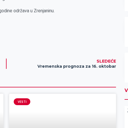
godine održava u Zrenjaninu.
SLEDEĆE
Vremenska prognoza za 16. oktobar
V
VESTI