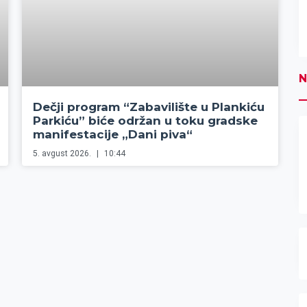
N
Dečji program “Zabavilište u Plankiću
Parkiću” biće održan u toku gradske
manifestacije „Dani piva“
5. avgust 2026.
10:44