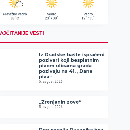
AJČITANIJE VESTI
Iz Gradske bašte ispraćeni
pozivari koji besplatnim
pivom ulicama grada
pozivaju na 41. „Dane
piva“
5. avgust 2026.
„Zrenjanin zove“
5. avgust 2026.
Deo naselja Duvanika bez