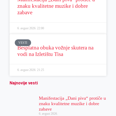
znaku kvalitetne muzike i dobre
zabave
6. avgust 2026.
22:00
VESTI
Besplatna obuka vožnje skutera na
vodi na Izletištu Tisa
6. avgust 2026.
21:25
Najnovije vesti
Manifestacija „Dani piva“ protiče u
znaku kvalitetne muzike i dobre
zabave
6. avgust 2026.