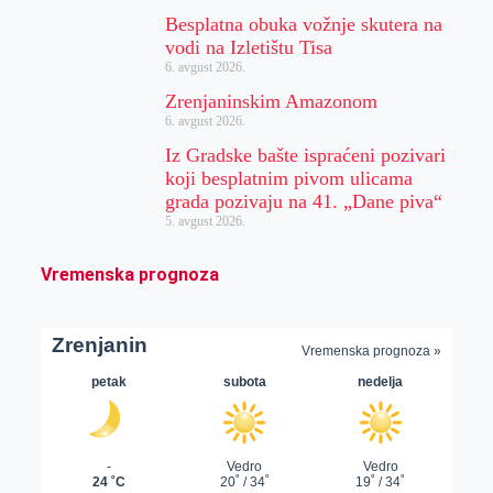
Besplatna obuka vožnje skutera na
vodi na Izletištu Tisa
6. avgust 2026.
Zrenjaninskim Amazonom
6. avgust 2026.
Iz Gradske bašte ispraćeni pozivari
koji besplatnim pivom ulicama
grada pozivaju na 41. „Dane piva“
5. avgust 2026.
Vremenska prognoza