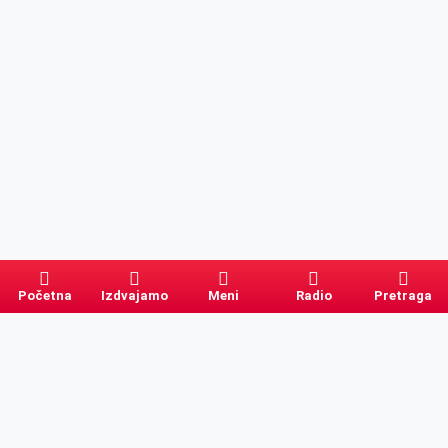
Početna
Izdvajamo
Meni
Radio
Pretraga
Pretraga
Kategorije