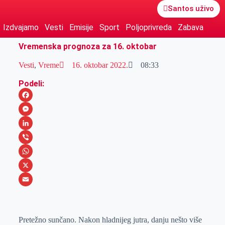
Santos uživo
Izdvajamo
Vesti
Emisije
Sport
Poljoprivreda
Zabava
Vremenska prognoza za 16. oktobar
Vesti
,
Vreme
16. oktobar 2022.
08:33
Podeli:
F
a
M
c
e
L
e
s
i
V
b
s
n
i
W
o
e
k
b
h
X
o
n
e
e
a
E
k
g
d
r
t
m
Pretežno sunčano. Nakon hladnijeg jutra, danju nešto više
e
I
s
a