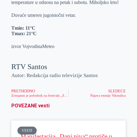
temperature u odnosu na petak i subotu. Miholjsko leto!
r
n
A
i
p
l
Duvaće umeren jugoistočni vetar.
p
Tmin:
11°C
Tmax: 21°C
izvor VojvodinaMeteo
RTV Santos
Autor: Redakcija radio televizije Santos
PRETHODNO
SLEDEĆE
Zrenjanin je pobednik na festivalu „Srbija u ritmu Evrope“!
Najava emisije Vikendica
POVEZANE vesti
VESTI
Manifestacija „Dani piva“ protiče u