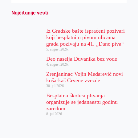
Najčitanije vesti
Iz Gradske bašte ispraćeni pozivari
koji besplatnim pivom ulicama
grada pozivaju na 41. „Dane piva“
5. avgust 2026.
Deo naselja Duvanika bez vode
4. avgust 2026.
Zrenjaninac Vojin Medarević novi
košarkaš Crvene zvezde
30. jul 2026.
Besplatna školica plivanja
organizuje se jedanaestu godinu
zaredom
8. jul 2026.