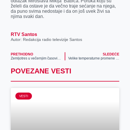
odlazak Miroslava Mikija Babića. Poruka koju su
želeli da ostave je da večno traje sećanje na njega,
da puno svima nedostaje i da on još uvek živi sa
njima svaki dan.
RTV Santos
Autor: Redakcija radio televizije Santos
PRETHODNO
SLEDEĆE
Zemljotres u večernjim časovima
Velike temperaturne promene pogoduju širenju virusa gripa
POVEZANE VESTI
VESTI