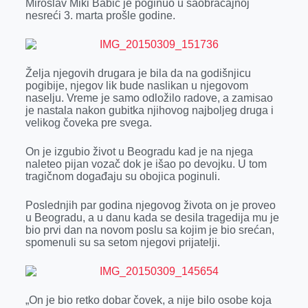
Miroslav Miki Babić je poginuo u saobraćajnoj
r
nesreći 3. marta prošle godine.
Želja njegovih drugara je bila da na godišnjicu
pogibije, njegov lik bude naslikan u njegovom
naselju. Vreme je samo odložilo radove, a zamisao
je nastala nakon gubitka njihovog najboljeg druga i
velikog čoveka pre svega.
On je izgubio život u Beogradu kad je na njega
naleteo pijan vozač dok je išao po devojku. U tom
tragičnom događaju su obojica poginuli.
Poslednjih par godina njegovog života on je proveo
u Beogradu, a u danu kada se desila tragedija mu je
bio prvi dan na novom poslu sa kojim je bio srećan,
spomenuli su sa setom njegovi prijatelji.
„On je bio retko dobar čovek, a nije bilo osobe koja