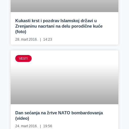
Kukasti krst i pozdrav Islamskoj državi u
Zrenjaninu nacrtani na delu porodične kuće
(foto)
28. mart 2016.
14:23
VESTI
Dan sećanja na žrtve NATO bombardovanja
(video)
24. mart 2016.
19:56