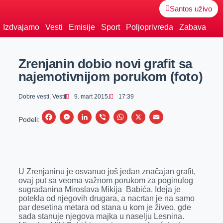
Santos uživo
Izdvajamo
Vesti
Emisije
Sport
Poljoprivreda
Zabava
Zrenjanin dobio novi grafit sa
najemotivnijom porukom (foto)
Dobre vesti
,
Vesti
9. mart 2015.
17:39
F
M
L
V
W
X
E
Podeli:
a
e
i
i
h
m
c
s
n
b
a
a
e
s
k
e
t
i
U Zrenjaninu je osvanuo još jedan značajan grafit,
b
e
e
r
s
l
ovaj put sa veoma važnom porukom za poginulog
o
n
d
A
sugrađanina Miroslava Mikija Babića. Ideja je
potekla od njegovih drugara, a nacrtan je na samo
o
g
I
p
par desetina metara od stana u kom je živeo, gde
k
e
n
p
sada stanuje njegova majka u naselju Lesnina.