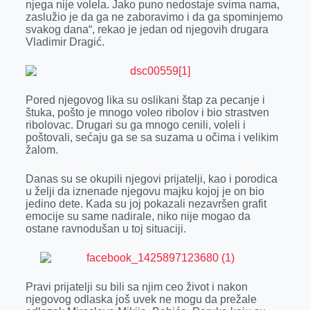
njega nije volela. Jako puno nedostaje svima nama,
zaslužio je da ga ne zaboravimo i da ga spominjemo
svakog dana“, rekao je jedan od njegovih drugara
Vladimir Dragić.
Pored njegovog lika su oslikani štap za pecanje i
štuka, pošto je mnogo voleo ribolov i bio strastven
ribolovac. Drugari su ga mnogo cenili, voleli i
poštovali, sećaju ga se sa suzama u očima i velikim
žalom.
Danas su se okupili njegovi prijatelji, kao i porodica
u želji da iznenade njegovu majku kojoj je on bio
jedino dete. Kada su joj pokazali nezavršen grafit
emocije su same nadirale, niko nije mogao da
ostane ravnodušan u toj situaciji.
Pravi prijatelji su bili sa njim ceo život i nakon
njegovog odlaska još uvek ne mogu da prežale