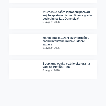
Iz Gradske bašte ispraćeni pozivari
koji besplatnim pivom ulicama grada
pozivaju na 41. „Dane piva“
5. avgust 2026.
Manifestacija „Dani piva“ protiče u
znaku kvalitetne muzike i dobre
zabave
6. avgust 2026.
Besplatna obuka vožnje skutera na
vodi na Izletištu Tisa
6. avgust 2026.