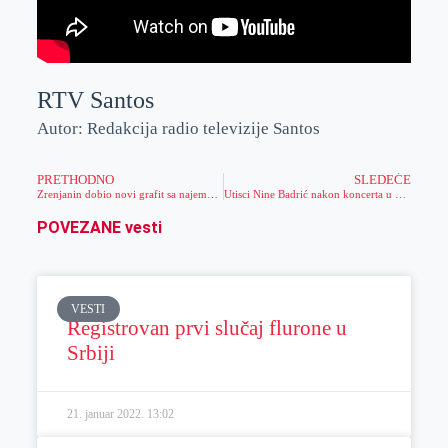
RTV Santos
Autor: Redakcija radio televizije Santos
PRETHODNO
SLEDEĆE
Zrenjanin dobio novi grafit sa najemotivnijom porukom (foto)
Utisci Nine Badrić nakon koncerta u centru Zrenjanina (video)
POVEZANE vesti
VESTI
Registrovan prvi slučaj flurone u
Srbiji
21. januar 2022.
13:02