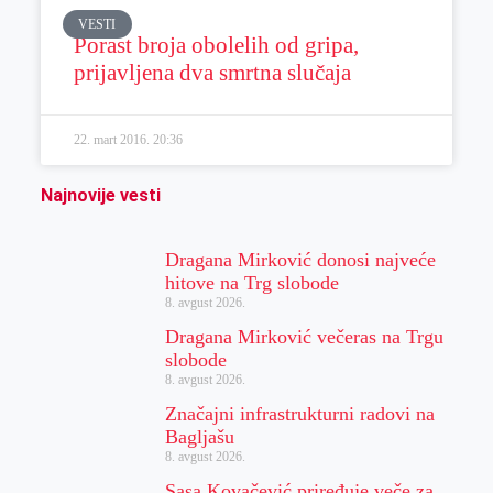
VESTI
Porast broja obolelih od gripa,
prijavljena dva smrtna slučaja
22. mart 2016.
20:36
Najnovije vesti
Dragana Mirković donosi najveće
hitove na Trg slobode
8. avgust 2026.
Dragana Mirković večeras na Trgu
slobode
8. avgust 2026.
Značajni infrastrukturni radovi na
Bagljašu
8. avgust 2026.
Sasa Kovačević priređuje veče za