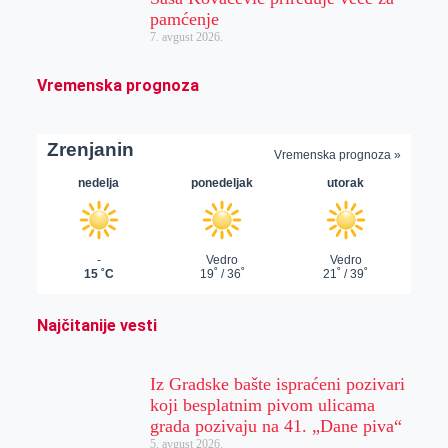
pamćenje
7. avgust 2026.
Vremenska prognoza
Najčitanije vesti
Iz Gradske bašte ispraćeni pozivari
koji besplatnim pivom ulicama
grada pozivaju na 41. „Dane piva“
5. avgust 2026.