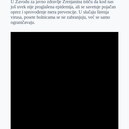
U Zavodu za javno zdravlje Zrenjanina ističu da kod nas
e
I
s
a
još uvek nije proglašena epidemija, ali se savetuje pojačan
r
n
A
i
oprez i sprovođenje mera prevencije. U slučaju širenja
virusa, posete bolnicama se ne zabranjuju, već se samo
p
l
ograničavaju.
p