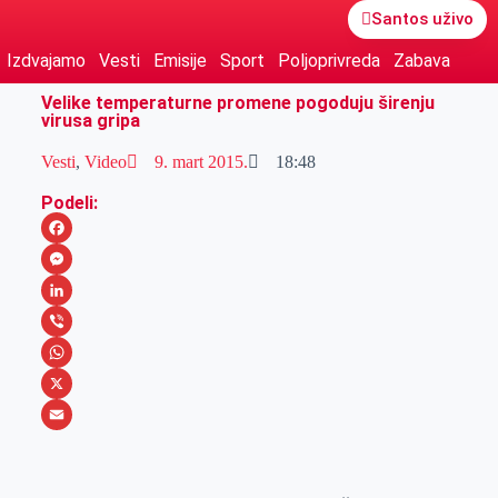
Santos uživo
Izdvajamo
Vesti
Emisije
Sport
Poljoprivreda
Zabava
Velike temperaturne promene pogoduju širenju
virusa gripa
Vesti
,
Video
9. mart 2015.
18:48
Podeli:
F
a
M
c
e
L
e
s
i
V
b
s
n
i
W
o
e
k
b
h
X
o
n
e
e
a
E
k
g
d
r
t
m