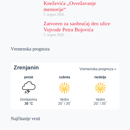
Kneževića „Osvežavanje
memorije“
5. avgust 2026.
Zatvoren za saobraćaj deo ulice
Vojvode Petra Bojovića
5. avgust 2026.
Vremenska prognoza
Najčitanije vesti