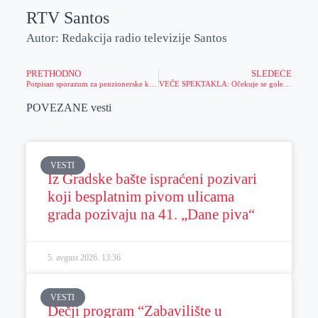
RTV Santos
Autor: Redakcija radio televizije Santos
PRETHODNO
SLEDEĆE
Potpisan sporazum za penzionerske kartice
VEČE SPEKTAKLA: Očekuje se goleada u Ligi šampiona – ovu igru obavezno stavite na tiket
POVEZANE vesti
VESTI
Iz Gradske bašte ispraćeni pozivari
koji besplatnim pivom ulicama
grada pozivaju na 41. „Dane piva“
5. avgust 2026.
13:36
VESTI
Dečji program “Zabavilište u