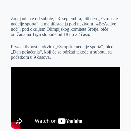
o
n
e
e
a
E
k
g
d
r
t
m
Zrenjanin će od subote, 23. septembra, biti deo „Evropske
e
I
s
a
nedelje sporta“, a manifestacija pod nazivom „#BeActive
r
n
A
i
noć“, pod okriljem Olimpijskog komiteta Srbije, biće
održana na Trgu slobode od 18 do 22 časa.
p
l
p
Prva aktivnost u okviru „Evropske nedelje sporta“, biće
„Dan pešačenja“, koji će se održati takođe u subotu, sa
početkom u 9 časova.