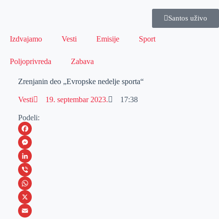
Santos uživo
Izdvajamo
Vesti
Emisije
Sport
Poljoprivreda
Zabava
Zrenjanin deo „Evropske nedelje sporta“
Vesti
19. septembar 2023.
17:38
Podeli:
F
a
M
c
e
L
e
s
i
V
b
s
n
i
W
o
e
k
b
h
X