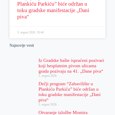
Plankiću Parkiću” biće održan u
toku gradske manifestacije „Dani
piva“
5. avgust 2026.
10:44
Najnovije vesti
Iz Gradske bašte ispraćeni pozivari
koji besplatnim pivom ulicama
grada pozivaju na 41. „Dane piva“
5. avgust 2026.
Dečji program “Zabavilište u
Plankiću Parkiću” biće održan u
toku gradske manifestacije „Dani
piva“
5. avgust 2026.
Otvaranje izložbe Momira