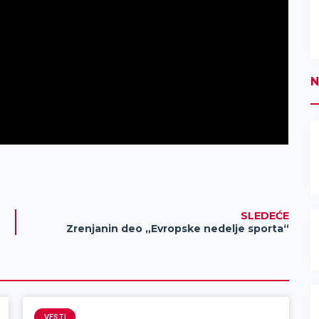
N
SLEDEĆE
Zrenjanin deo „Evropske nedelje sporta“
VESTI