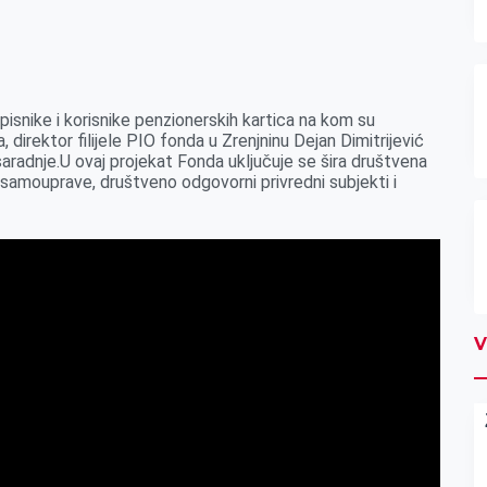
pisnike i korisnike penzionerskih kartica na kom su
 direktor filijele PIO fonda u Zrenjninu Dejan Dimitrijević
aradnje.U ovaj projekat Fonda uključuje se šira društvena
 samouprave, društveno odgovorni privredni subjekti i
V