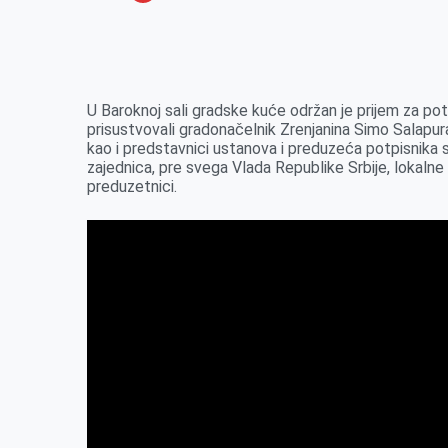
o
n
e
e
a
E
k
g
d
r
t
m
e
I
s
a
r
n
A
i
U Baroknoj sali gradske kuće održan je prijem za pot
prisustvovali gradonačelnik Zrenjanina Simo Salapura,
p
l
kao i predstavnici ustanova i preduzeća potpisnika s
p
zajednica, pre svega Vlada Republike Srbije, lokalne
preduzetnici.