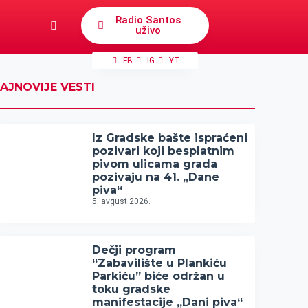
Radio Santos
uživo
FB
IG
YT
AJNOVIJE VESTI
Iz Gradske bašte ispraćeni
pozivari koji besplatnim
pivom ulicama grada
pozivaju na 41. „Dane
piva“
5. avgust 2026.
Dečji program
“Zabavilište u Plankiću
Parkiću” biće održan u
toku gradske
manifestacije „Dani piva“