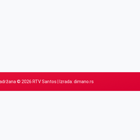
adržana © 2026 RTV Santos | Izrada:
dimano.rs