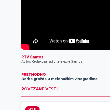
RTV Santos
Autor: Redakcija radio televizije Santos
PRETHODNO
Berba grožđa u melenačkim vinogradima
POVEZANE VESTI
VESTI