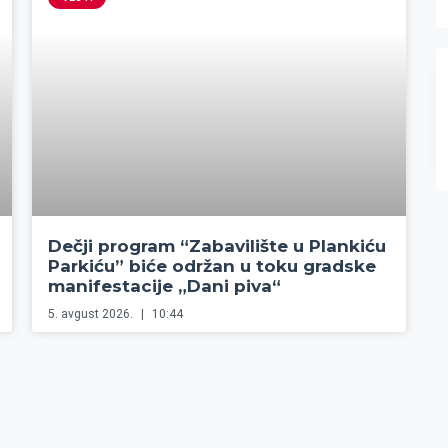
Dečji program “Zabavilište u Plankiću
Parkiću” biće održan u toku gradske
manifestacije „Dani piva“
5. avgust 2026.
10:44