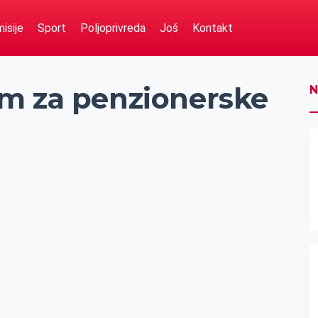
isije
Sport
Poljoprivreda
Još
Kontakt
m za penzionerske
N