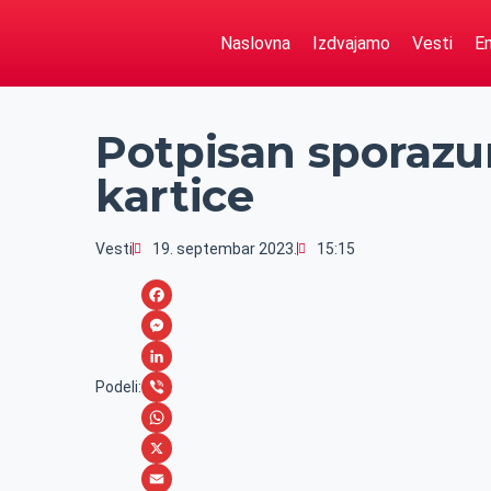
Naslovna
Izdvajamo
Vesti
Em
Potpisan sporazu
kartice
Vesti
19. septembar 2023.
15:15
F
a
M
c
e
L
Podeli:
e
s
i
V
b
s
n
i
W
o
e
k
b
h
X