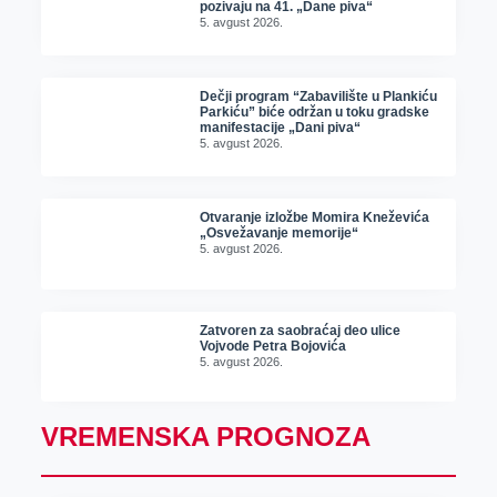
pozivaju na 41. „Dane piva“
5. avgust 2026.
Dečji program “Zabavilište u Plankiću
Parkiću” biće održan u toku gradske
manifestacije „Dani piva“
5. avgust 2026.
Otvaranje izložbe Momira Kneževića
„Osvežavanje memorije“
5. avgust 2026.
Zatvoren za saobraćaj deo ulice
Vojvode Petra Bojovića
5. avgust 2026.
VREMENSKA PROGNOZA