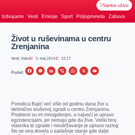
Santos uživo
Izdvajamo
Vesti
Emisije
Sport
Poljoprivreda
Zabava
Život u ruševinama u centru
Zrenjanina
Vesti
,
Video
5. maj 2014.
22:17
F
M
L
V
W
X
E
Podeli:
a
e
i
i
h
m
c
s
n
b
a
a
e
s
k
e
t
i
Porodica Bajić već više od godinu dana živi u
b
e
e
r
s
l
delimično srušenoj zgradi u centru Zrenjanina.
o
n
d
A
Problemi su im mnogobrojni, a najveći je upravo
egzistencijalni, jer nemaju gde da žive. Veliki broj
o
g
I
p
vlasnika te zgrade i neodržavanje je upravo razlog
k
e
n
p
što se ona dovela u sadašnje stanje gde dalje