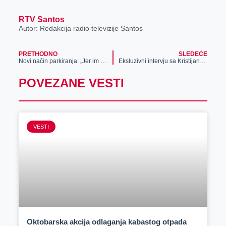
RTV Santos
Autor: Redakcija radio televizije Santos
PRETHODNO
SLEDEĆE
Novi način parkiranja: „Jer im se može“
Eksluzivni intervju sa Kristijanom Golubovićem u Zrenjaninu
POVEZANE VESTI
VESTI
Oktobarska akcija odlaganja kabastog otpada