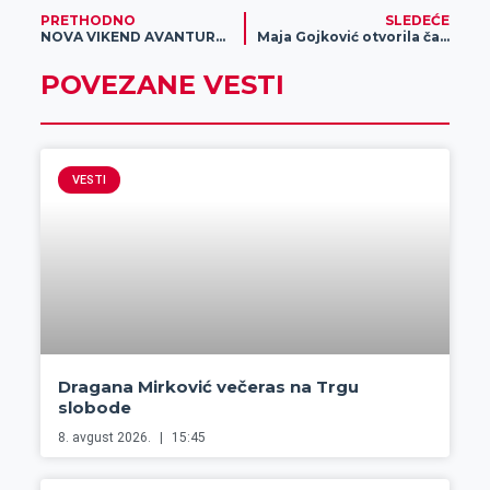
PRETHODNO
SLEDEĆE
NOVA VIKEND AVANTURA: Ne propusti fantastičnu zabavu i novu dozu adrenalina!
Maja Gojković otvorila čajanku žena preduzetnica u Zrenjaninu
POVEZANE VESTI
VESTI
Dragana Mirković večeras na Trgu
slobode
8. avgust 2026.
15:45