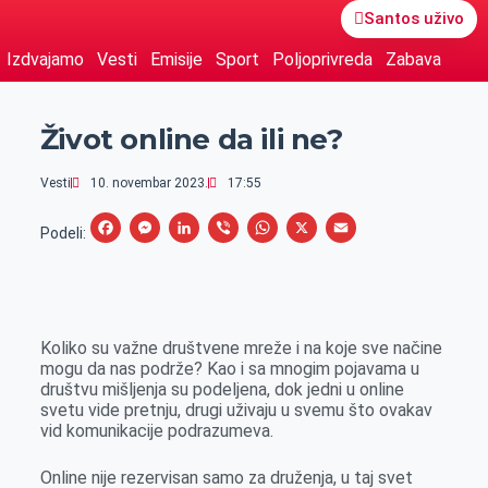
Santos uživo
Izdvajamo
Vesti
Emisije
Sport
Poljoprivreda
Zabava
Život online da ili ne?
Vesti
10. novembar 2023.
17:55
F
M
L
V
W
X
E
Podeli:
a
e
i
i
h
m
c
s
n
b
a
a
e
s
k
e
t
i
Koliko su važne društvene mreže i na koje sve načine
b
e
e
r
s
l
mogu da nas podrže? Kao i sa mnogim pojavama u
o
n
d
A
društvu mišljenja su podeljena, dok jedni u online
svetu vide pretnju, drugi uživaju u svemu što ovakav
o
g
I
p
vid komunikacije podrazumeva.
k
e
n
p
r
Online nije rezervisan samo za druženja, u taj svet