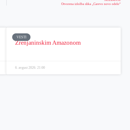
Otvorena izložba slika „Carevo novo odelo“
VESTI
Zrenjaninskim Amazonom
6. avgust 2026.
21:00