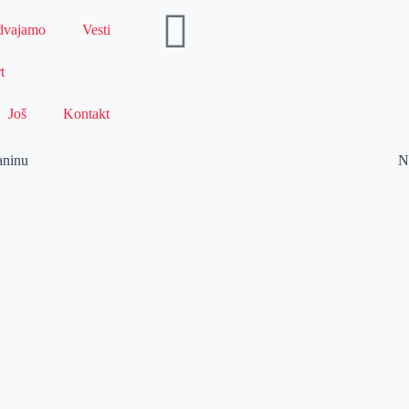
dvajamo
Vesti
t
Još
Kontakt
aninu
N