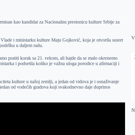
firmisan kao kandidat za Nacionalnu prestonicu kulture Srbije za
V
lade i ministarku kulture Maju Gojković, koja je otvorila susret
podršku u daljem radu.
ramo pratiti korak sa 21. vekom, ali hajde da se malo okrenemo
inistarka i podsetila koliko je važna uloga porodice u afirmaciji i
teta kulture u našoj zemlji, a jedan od vidova je i osnaživanje
 jedan od vodećih gradova koji svakodnevno daje doprinos
Na