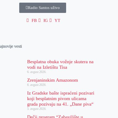
Radio Santos uživo
FB
IG
YT
ajnovije vesti
Besplatna obuka vožnje skutera na
vodi na Izletištu Tisa
6. avgust 2026.
Zrenjaninskim Amazonom
6. avgust 2026.
Iz Gradske bašte ispraćeni pozivari
koji besplatnim pivom ulicama
grada pozivaju na 41. „Dane piva“
5. avgust 2026.
Dečji program “Zabavilište u