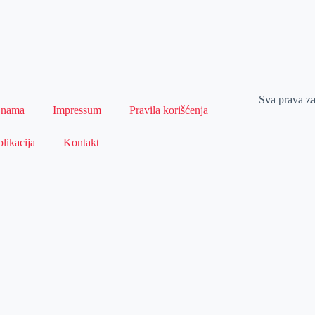
Sva prava z
 nama
Impressum
Pravila korišćenja
likacija
Kontakt
Naslovna