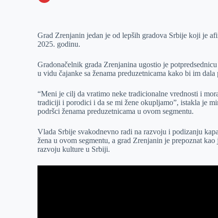
o
n
e
e
a
E
k
g
d
r
t
m
Grad Zrenjanin jedan je od lepših gradova Srbije koji je a
e
I
s
a
2025. godinu.
r
n
A
i
p
l
Gradonačelnik grada Zrenjanina ugostio je potpredsednicu V
u vidu čajanke sa ženama preduzetnicama kako bi im dala 
p
“Meni je cilj da vratimo neke tradicionalne vrednosti i mo
tradiciji i porodici i da se mi žene okupljamo”, istakla je m
podršci ženama preduzetnicama u ovom segmentu.
Vlada Srbije svakodnevno radi na razvoju i podizanju kapaci
žena u ovom segmentu, a grad Zrenjanin je prepoznat kao
razvoju kulture u Srbiji.