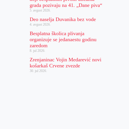
grada pozivaju na 41. „Dane piva“
5. avgust 2026.
Deo naselja Duvanika bez vode
4. avgust 2026.
Besplatna školica plivanja
organizuje se jedanaestu godinu
zaredom
8. jul 2026.
Zrenjaninac Vojin Medarević novi
košarkaš Crvene zvezde
30. jul 2026.