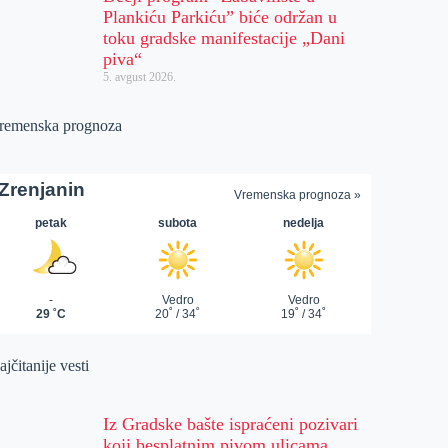
Plankiću Parkiću” biće održan u
toku gradske manifestacije „Dani
piva“
5. avgust 2026.
remenska prognoza
jčitanije vesti
Iz Gradske bašte ispraćeni pozivari
koji besplatnim pivom ulicama