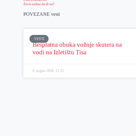
Život online da ili ne?
POVEZANE vesti
VESTI
Besplatna obuka vožnje skutera na
vodi na Izletištu Tisa
6. avgust 2026.
21:25