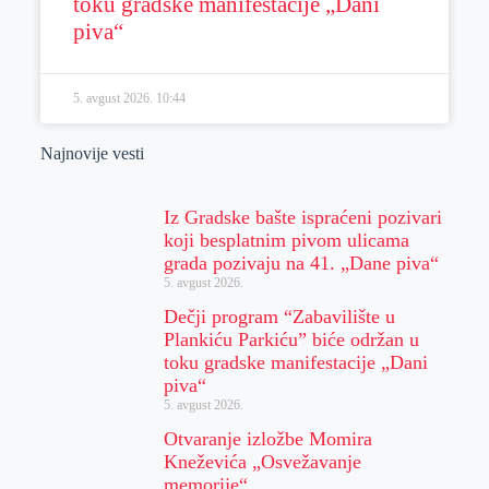
toku gradske manifestacije „Dani
piva“
5. avgust 2026.
10:44
Najnovije vesti
Iz Gradske bašte ispraćeni pozivari
koji besplatnim pivom ulicama
grada pozivaju na 41. „Dane piva“
5. avgust 2026.
Dečji program “Zabavilište u
Plankiću Parkiću” biće održan u
toku gradske manifestacije „Dani
piva“
5. avgust 2026.
Otvaranje izložbe Momira
Kneževića „Osvežavanje
memorije“