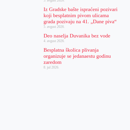
5. avgust 2026.
Iz Gradske bašte ispraćeni pozivari
koji besplatnim pivom ulicama
grada pozivaju na 41. „Dane piva“
5. avgust 2026.
Deo naselja Duvanika bez vode
4. avgust 2026.
Besplatna školica plivanja
organizuje se jedanaestu godinu
zaredom
8. jul 2026.