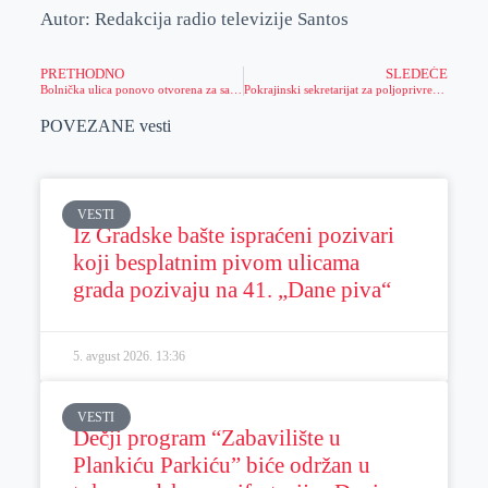
Autor: Redakcija radio televizije Santos
PRETHODNO
SLEDEĆE
Bolnička ulica ponovo otvorena za saobraćaj
Pokrajinski sekretarijat za poljoprivredu, vodoprivredu i šumarstvo raspisalo je Konkurs za raspodelu sredstava iz budžetskog fonda za razvoj lovstva AP Vojvodine za 2022. godinu.
POVEZANE vesti
VESTI
Iz Gradske bašte ispraćeni pozivari
koji besplatnim pivom ulicama
grada pozivaju na 41. „Dane piva“
5. avgust 2026.
13:36
VESTI
Dečji program “Zabavilište u
Plankiću Parkiću” biće održan u