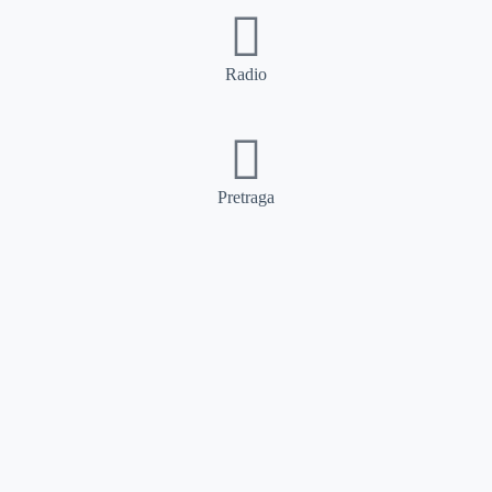
Radio
Pretraga
Pretraga
Kategorije
Ostalo
Naslovna