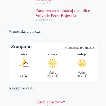
5. avgust 2026.
Zatvoren za saobraćaj deo ulice
Vojvode Petra Bojovića
5. avgust 2026.
Vremenska prognoza
Najčitanije vesti
„Zrenjanin zove“