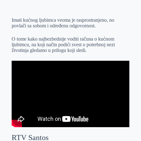
o
n
e
e
a
E
k
g
d
r
t
m
Imati kućnog ljubimca veoma je rasprostranjeno, no
e
I
s
a
povlači sa sobom i određenu odgovornost.
r
n
A
i
p
l
O tome kako najbezbednije voditi računa o kućnom
ljubimcu, na koji način podići svest o potrebnoj nezi
p
životinja gledamo u prilogu koji sledi.
RTV Santos