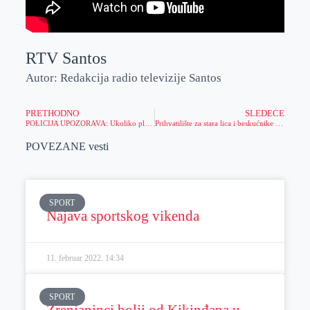
RTV Santos
Autor: Redakcija radio televizije Santos
PRETHODNO
SLEDEĆE
POLICIJA UPOZORAVA: Ukoliko planirate privatno da upotrebite vatromet, dobro razmislite
Prihvatilište za stara lica i beskućnike u Zrenjaninu (video)
POVEZANE vesti
SPORT
Najava sportskog vikenda
11. februar 2022.
14:34
SPORT
Zrenjaninci bolji od Kikinđana u