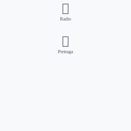
Radio
Pretraga
Pretraga
Kategorije
Ostalo
Naslovna