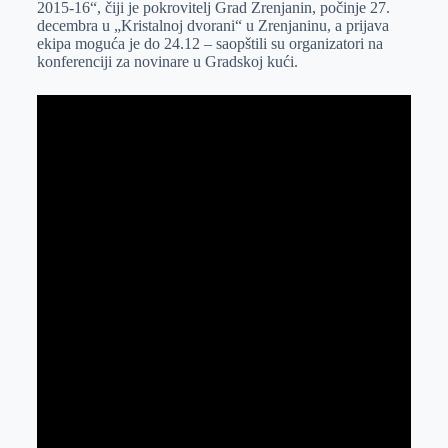
2015-16“, čiji je pokrovitelj Grad Zrenjanin, počinje 27.
r
n
A
i
decembra u „Kristalnoj dvorani“ u Zrenjaninu, a prijava
ekipa moguća je do 24.12 – saopštili su organizatori na
p
l
konferenciji za novinare u Gradskoj kući.
p