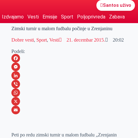
Santos uživo
Izdvajamo
Vesti
Emisije
Sport
Poljoprivreda
Zabava
Zimski turnir u malom fudbalu počinje u Zrenjaninu
Dobre vesti
,
Sport
,
Vesti
21. decembar 2015.
20:02
Podeli:
F
a
M
c
e
L
e
s
i
V
b
s
n
i
W
o
e
k
b
h
X
o
n
e
e
a
E
k
g
d
r
t
m
Peti po redu zimski turnir u malom fudbalu „Zrenjanin
e
I
s
a