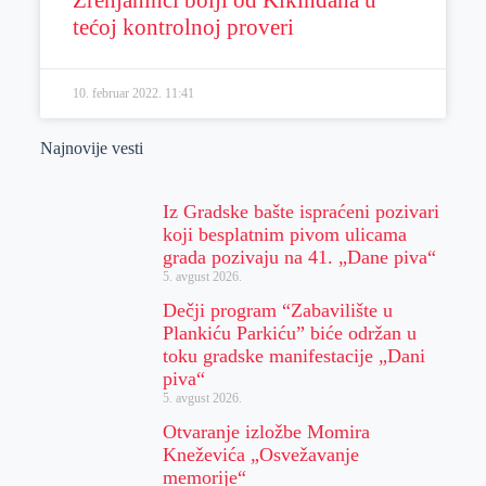
tećoj kontrolnoj proveri
10. februar 2022.
11:41
Najnovije vesti
Iz Gradske bašte ispraćeni pozivari
koji besplatnim pivom ulicama
grada pozivaju na 41. „Dane piva“
5. avgust 2026.
Dečji program “Zabavilište u
Plankiću Parkiću” biće održan u
toku gradske manifestacije „Dani
piva“
5. avgust 2026.
Otvaranje izložbe Momira
Kneževića „Osvežavanje
memorije“