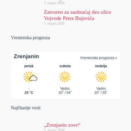
5. avgust 2026.
Zatvoren za saobraćaj deo ulice
Vojvode Petra Bojovića
5. avgust 2026.
Vremenska prognoza
Najčitanije vesti
„Zrenjanin zove“
5. avgust 2026.