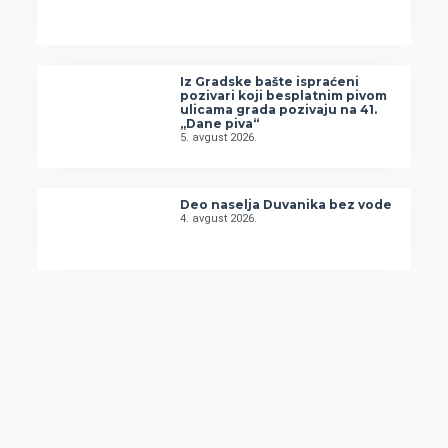
Iz Gradske bašte ispraćeni
pozivari koji besplatnim pivom
ulicama grada pozivaju na 41.
„Dane piva“
5. avgust 2026.
Deo naselja Duvanika bez vode
4. avgust 2026.