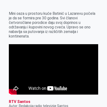
k
g
d
r
t
m
e
I
s
a
Mini oaza u prostoru kuće Batinić u Lazarevu počela
r
n
A
i
je da se formira pre 30 godina. Svi članovi
četvoročlane porodice daju svoj doprinos u
p
l
održavanju i kupovini novog cveća. Upravo se ono
p
nabavlja sa putovanja iz različitih zemalja i
kontinenata.
RTV Santos
Autor: Redakcija radio televizije Santos