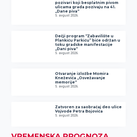
pozivari koji besplatnim pivom
ulicama grada pozivaju na 41.
„Dane piva“
5. avgust 2026.
Dečji program “Zabavilište u
Plankiću Parkiću” biće održan u
toku gradske manifestacije
„Dani piva“
5. avgust 2026.
Otvaranje izložbe Momira
Kneževića „Osvežavanje
memorije“
5. avgust 2026.
Zatvoren za saobraćaj deo ulice
Vojvode Petra Bojovića
5. avgust 2026.
VREMENSKA PROGNOZA