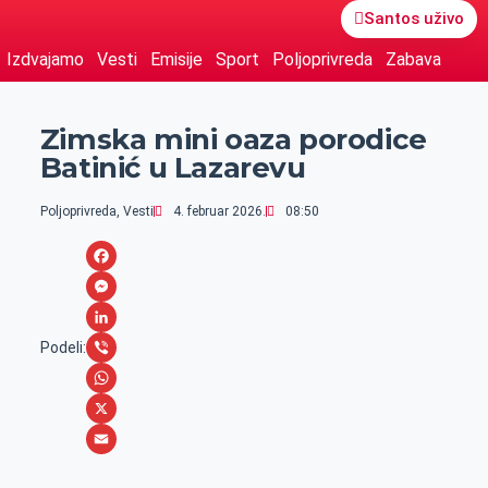
Santos uživo
Izdvajamo
Vesti
Emisije
Sport
Poljoprivreda
Zabava
Zimska mini oaza porodice
Batinić u Lazarevu
Poljoprivreda
,
Vesti
4. februar 2026.
08:50
F
a
M
c
e
L
Podeli:
e
s
i
V
b
s
n
i
W
o
e
k
b
h
X
o
n
e
e
a
E