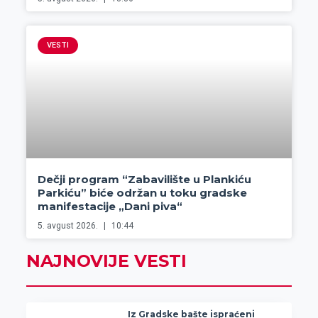
VESTI
Dečji program “Zabavilište u Plankiću
Parkiću” biće održan u toku gradske
manifestacije „Dani piva“
5. avgust 2026.
10:44
NAJNOVIJE VESTI
Iz Gradske bašte ispraćeni