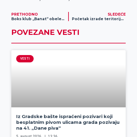
PRETHODNO
SLEDEĆE
Boks klub „Banat“ obeležio 80 godina postojanja
Početak izrade teritorijalne strategije urbanog područja grada Zrenjanina i partnerskih opština
POVEZANE VESTI
VESTI
Iz Gradske bašte ispraćeni pozivari koji
besplatnim pivom ulicama grada pozivaju
na 41. „Dane piva“
5. avgust 2026.
13:36