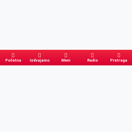
Početna
Izdvajamo
Meni
Radio
Pretraga
Pretraga
Kategorije
Ostalo
Naslovna