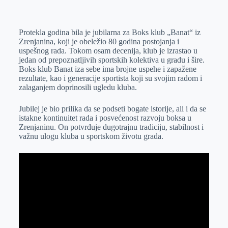
o
n
e
e
a
E
k
g
d
r
t
m
Protekla godina bila je jubilarna za Boks klub „Banat“ iz
e
I
s
a
Zrenjanina, koji je obeležio 80 godina postojanja i
r
n
A
i
uspešnog rada. Tokom osam decenija, klub je izrastao u
jedan od prepoznatljivih sportskih kolektiva u gradu i šire.
p
l
Boks klub Banat iza sebe ima brojne uspehe i zapažene
p
rezultate, kao i generacije sportista koji su svojim radom i
zalaganjem doprinosili ugledu kluba.
Jubilej je bio prilika da se podseti bogate istorije, ali i da se
istakne kontinuitet rada i posvećenost razvoju boksa u
Zrenjaninu. On potvrđuje dugotrajnu tradiciju, stabilnost i
važnu ulogu kluba u sportskom životu grada.