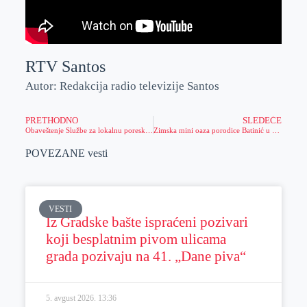
RTV Santos
Autor: Redakcija radio televizije Santos
PRETHODNO
SLEDEĆE
Obaveštenje Službe za lokalnu poresku administraciju
Zimska mini oaza porodice Batinić u Lazarevu
POVEZANE vesti
VESTI
Iz Gradske bašte ispraćeni pozivari
koji besplatnim pivom ulicama
grada pozivaju na 41. „Dane piva“
5. avgust 2026.
13:36