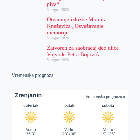
piva“
5. avgust 2026.
Otvaranje izložbe Momira
Kneževića „Osvežavanje
memorije“
5. avgust 2026.
Zatvoren za saobraćaj deo ulice
Vojvode Petra Bojovića
5. avgust 2026.
Vremenska prognoza