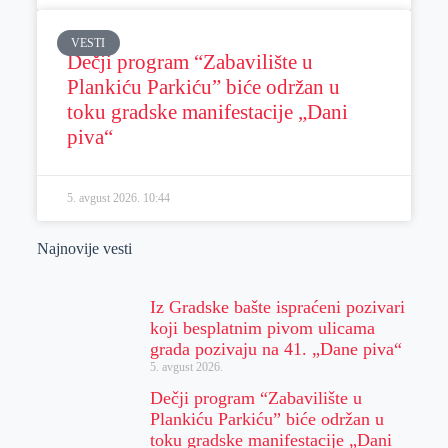
VESTI
Dečji program “Zabavilište u
Plankiću Parkiću” biće održan u
toku gradske manifestacije „Dani
piva“
5. avgust 2026.
10:44
Najnovije vesti
Iz Gradske bašte ispraćeni pozivari
koji besplatnim pivom ulicama
grada pozivaju na 41. „Dane piva“
5. avgust 2026.
Dečji program “Zabavilište u
Plankiću Parkiću” biće održan u
toku gradske manifestacije „Dani