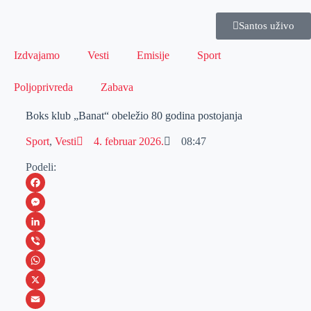
Santos uživo
Izdvajamo
Vesti
Emisije
Sport
Poljoprivreda
Zabava
Boks klub „Banat“ obeležio 80 godina postojanja
Sport
,
Vesti
4. februar 2026.
08:47
Podeli:
F
a
M
c
e
L
e
s
i
V
b
s
n
i
W
o
e
k
b
h
X