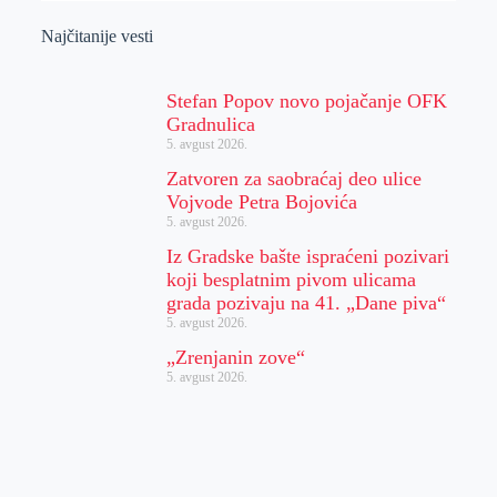
Najčitanije vesti
Stefan Popov novo pojačanje OFK
Gradnulica
5. avgust 2026.
Zatvoren za saobraćaj deo ulice
Vojvode Petra Bojovića
5. avgust 2026.
Iz Gradske bašte ispraćeni pozivari
koji besplatnim pivom ulicama
grada pozivaju na 41. „Dane piva“
5. avgust 2026.
„Zrenjanin zove“
5. avgust 2026.