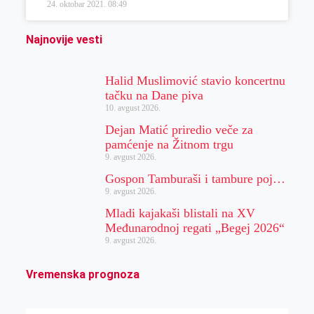
24. oktobar 2021.
08:49
Najnovije vesti
Halid Muslimović stavio koncertnu
tačku na Dane piva
10. avgust 2026.
Dejan Matić priredio veče za
pamćenje na Žitnom trgu
9. avgust 2026.
Gospon Tamburaši i tambure poj…
9. avgust 2026.
Mladi kajakaši blistali na XV
Međunarodnoj regati „Begej 2026“
9. avgust 2026.
Vremenska prognoza