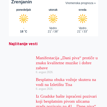
Najčitanije vesti
Manifestacija „Dani piva“ protiče u
znaku kvalitetne muzike i dobre
zabave
6. avgust 2026.
Besplatna obuka vožnje skutera na
vodi na Izletištu Tisa
6. avgust 2026.
Iz Gradske bašte ispraćeni pozivari
koji besplatnim pivom ulicama
grada pozivaju na 41. „Dane piva“