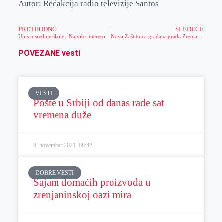
Autor: Redakcija radio televizije Santos
PRETHODNO
SLEDEĆE
Upis u srednje škole : Najviše interesovanja za Medicinsku školu
Nova Zaštitnica građana grada Zrenjanina
POVEZANE vesti
VESTI
Pošte u Srbiji od danas rade sat
vremena duže
8. novembar 2021.
08:42
DOBRE VESTI
Sajam domaćih proizvoda u
zrenjaninskoj oazi mira