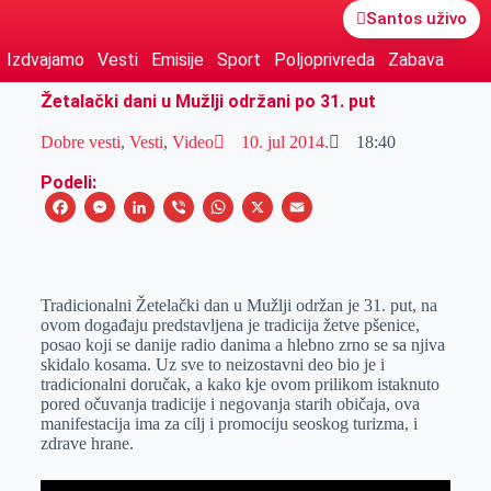
Santos uživo
Izdvajamo
Vesti
Emisije
Sport
Poljoprivreda
Zabava
Žetalački dani u Mužlji održani po 31. put
Dobre vesti
,
Vesti
,
Video
10. jul 2014.
18:40
Podeli:
F
M
L
V
W
X
E
a
e
i
i
h
m
c
s
n
b
a
a
e
s
k
e
t
i
Tradicionalni Žetelački dan u Mužlji održan je 31. put, na
ovom događaju predstavljena je tradicija žetve pšenice,
b
e
e
r
s
l
posao koji se danije radio danima a hlebno zrno se sa njiva
o
n
d
A
skidalo kosama. Uz sve to neizostavni deo bio je i
tradicionalni doručak, a kako kje ovom prilikom istaknuto
o
g
I
p
pored očuvanja tradicije i negovanja starih običaja, ova
k
e
n
p
manifestacija ima za cilj i promociju seoskog turizma, i
zdrave hrane.
r