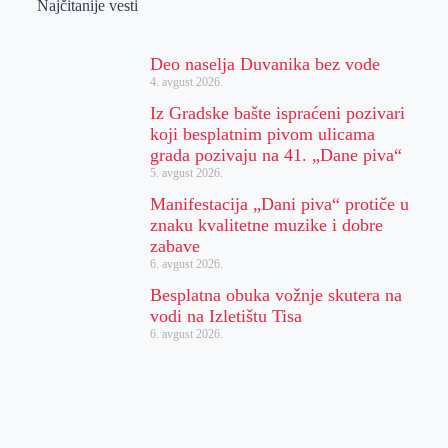
Najčitanije vesti
Deo naselja Duvanika bez vode
4. avgust 2026.
Iz Gradske bašte ispraćeni pozivari
koji besplatnim pivom ulicama
grada pozivaju na 41. „Dane piva“
5. avgust 2026.
Manifestacija „Dani piva“ protiče u
znaku kvalitetne muzike i dobre
zabave
6. avgust 2026.
Besplatna obuka vožnje skutera na
vodi na Izletištu Tisa
6. avgust 2026.