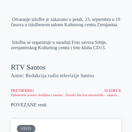
Otvaranje izložbe je zakazano u petak, 23. septembra u 19
časova u izložbenom salonu Kulturnog centra Zrenjanina.
Izložba se organizuje u saradnji Foto saveza Srbije,
zrenjaninskog Kulturnog centra i foto kluba CD13.
RTV Santos
Autor: Redakcija radio televizije Santos
PRETHODNO
SLEDEĆE
Oplemenite prostor detaljima i unesite toplinu u svoj dom
Svetski dan bez automobila – zamenik gradonačelnika uručio sugrađanima bicikle, kupljene uz subvenciju Grada Zrenjanina
POVEZANE vesti
VESTI