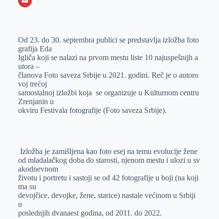
o
e
k
b
h
X
o
n
e
e
a
E
k
g
d
r
t
m
Od 23. do 30. septembra publici se predstavlja izložba foto
e
I
s
a
grafija Eda
r
n
A
i
Igliča koji se nalazi na prvom mestu liste 10 najuspešnijh a
utora –
p
l
članova Foto saveza Srbije u 2021. godini. Reč je o autoro
p
voj trećoj
samostalnoj izložbi koja se organizuje u Kulturnom centru
Zrenjanin u
okviru Festivala fotografije (Foto saveza Srbije).
Izložba je zamišljena kao foto esej na temu evolucije žene
od mladalačkog doba do starosti, njenom mestu i ulozi u sv
akodnevnom
životu i portretu i sastoji se od 42 fotografije u boji (na koji
ma su
devojčice, devojke, žene, starice) nastale većinom u Srbiji
u
poslednjih dvanaest godina, od 2011. do 2022.