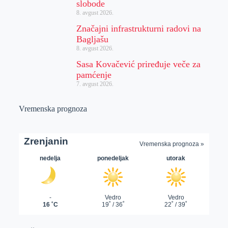
slobode
8. avgust 2026.
Značajni infrastrukturni radovi na
Bagljašu
8. avgust 2026.
Sasa Kovačević priređuje veče za
pamćenje
7. avgust 2026.
Vremenska prognoza