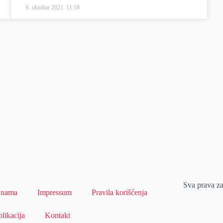
6. oktobar 2021.
11:18
Sva prava z
 nama
Impressum
Pravila korišćenja
likacija
Kontakt