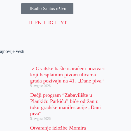
Radio Santos uživo
FB
IG
YT
ajnovije vesti
Iz Gradske bašte ispraćeni pozivari
koji besplatnim pivom ulicama
grada pozivaju na 41. „Dane piva“
5. avgust 2026.
Dečji program “Zabavilište u
Plankiću Parkiću” biće održan u
toku gradske manifestacije „Dani
piva“
5. avgust 2026.
Otvaranje izložbe Momira