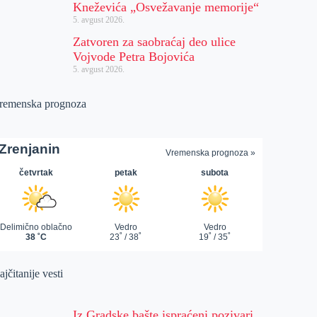
Kneževića „Osvežavanje memorije“
5. avgust 2026.
Zatvoren za saobraćaj deo ulice
Vojvode Petra Bojovića
5. avgust 2026.
remenska prognoza
jčitanije vesti
Iz Gradske bašte ispraćeni pozivari