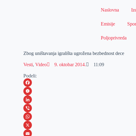
Naslovna
Iz
Emisije
Spor
Poljoprivreda
Zbog uništavanja igrališta ugrožena bezbednost dece
Vesti
,
Video
9. oktobar 2014.
11:09
Podeli:
F
a
M
c
e
L
e
s
i
V
b
s
n
i
W
o
e
k
b
h
X