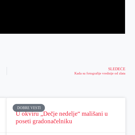
SLEDEĆE
Kada su fotografije vrednije od zlata
DOBRE VESTI
U okviru „Dečje nedelje“ mališani u
poseti gradonačelniku