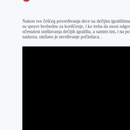
o
n
e
e
a
E
k
g
d
r
t
m
Nakon sve češćeg povređivanja dece na dečijim igralištima, 
e
I
s
a
su sprave bezbedne za korišćenje, i ko treba da snosi odg
r
n
A
i
učestalost uništavanja dečijih igrališta, a samim tim, i na
nadzora, otežano je utvrđivanje počinilaca .
p
l
p