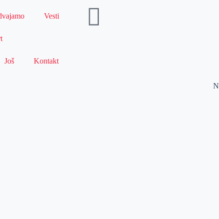
dvajamo
Vesti
t
Još
Kontakt
N