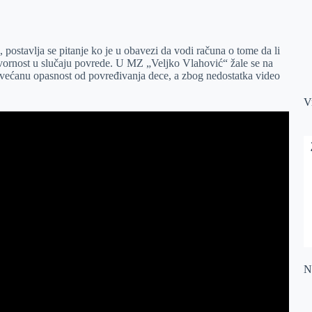
postavlja se pitanje ko je u obavezi da vodi računa o tome da li
ovornost u slučaju povrede. U MZ „Veljko Vlahović“ žale se na
 povećanu opasnost od povređivanja dece, a zbog nedostatka video
V
Na