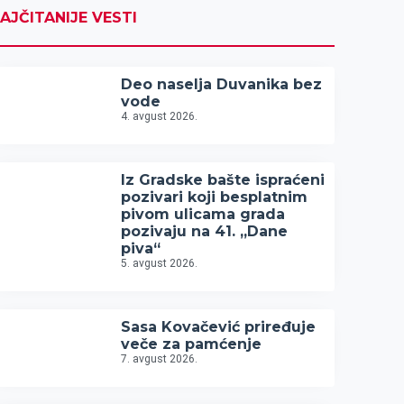
AJČITANIJE VESTI
Deo naselja Duvanika bez
vode
4. avgust 2026.
Iz Gradske bašte ispraćeni
pozivari koji besplatnim
pivom ulicama grada
pozivaju na 41. „Dane
piva“
5. avgust 2026.
Sasa Kovačević priređuje
veče za pamćenje
7. avgust 2026.