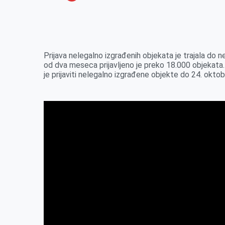
o
n
e
e
a
E
k
g
d
r
t
m
e
I
s
a
r
n
A
i
Prijava nelegalno izgrađenih objekata je trajala do n
od dva meseca prijavljeno je preko 18.000 objekat
p
l
je prijaviti nelegalno izgrađene objekte do 24. oktob
p