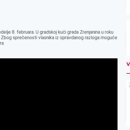
edelje 8. februara. U gradskoj kući grada Zrenjanina u roku
a. Zbog sprečenosti vlasnika iz opravdanog razloga moguće
ra
V