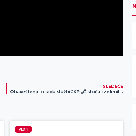
N
SLEDEĆE
Obaveštenje o radu službi JKP „Čistoća i zelenilo“ Zrenjanin za vreme praznika (Sretenje – 15, 16. i 17. februar 2026. godine)
VESTI