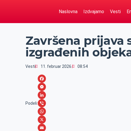
Naslovna
Izdvajamo
Vesti
Em
Završena prijava 
izgrađenih objek
Vesti
11. februar 2026.
08:54
F
a
M
c
e
L
Podeli:
e
s
i
V
b
s
n
i
W
o
e
k
b
h
X