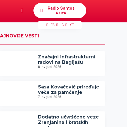
Radio Santos
uživo
FB
IG
YT
AJNOVIJE VESTI
Značajni infrastrukturni
radovi na Bagljašu
8. avgust 2026.
Sasa Kovačević priređuje
veče za pamćenje
7. avgust 2026.
Dodatno učvršćene veze
Zrenjanina i bratskih