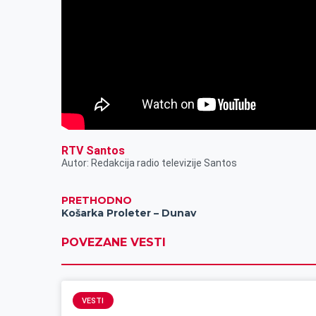
RTV Santos
Autor: Redakcija radio televizije Santos
PRETHODNO
Košarka Proleter – Dunav
POVEZANE VESTI
VESTI