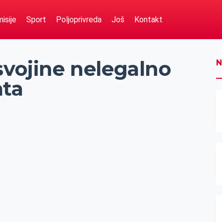
isije
Sport
Poljoprivreda
Još
Kontakt
svojine nelegalno
N
ata