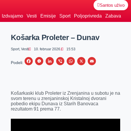
Santos uživo
Izdvajamo
Vesti
Emisije
Sport
Poljoprivreda
Zabava
Košarka Proleter – Dunav
Sport
,
Vesti
10. februar 2026.
15:53
F
M
L
V
W
X
E
Podeli:
a
e
i
i
h
m
c
s
n
b
a
a
e
s
k
e
t
i
Košarkaski klub Proleter iz Zrenjanina u subotu je na
b
e
e
r
s
l
svom terenu u zrenjaninskoj Kristalnoj dvorani
o
n
d
A
pobedio ekipu Dunava iz Starih Banovaca
rezultatom 91 prema 77.
o
g
I
p
k
e
n
p
r