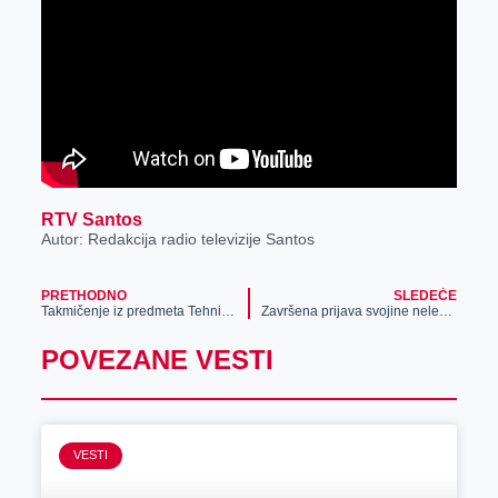
RTV Santos
Autor: Redakcija radio televizije Santos
PRETHODNO
SLEDEĆE
Takmičenje iz predmeta Tehnika i tehnologija održano u Zrenjaninu
Završena prijava svojine nelegalno izgrađenih objekata
POVEZANE VESTI
VESTI