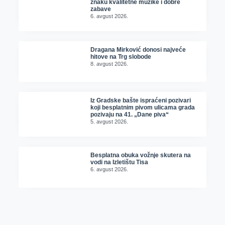
znaku kvalitetne muzike i dobre
zabave
6. avgust 2026.
Dragana Mirković donosi najveće
hitove na Trg slobode
8. avgust 2026.
Iz Gradske bašte ispraćeni pozivari
koji besplatnim pivom ulicama grada
pozivaju na 41. „Dane piva“
5. avgust 2026.
Besplatna obuka vožnje skutera na
vodi na Izletištu Tisa
6. avgust 2026.