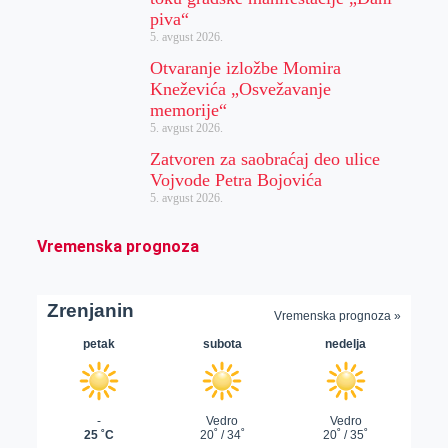
piva“
5. avgust 2026.
Otvaranje izložbe Momira
Kneževića „Osvežavanje
memorije“
5. avgust 2026.
Zatvoren za saobraćaj deo ulice
Vojvode Petra Bojovića
5. avgust 2026.
Vremenska prognoza