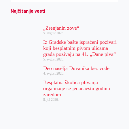
Najčitanije vesti
„Zrenjanin zove“
5. avgust 2026.
Iz Gradske bašte ispraćeni pozivari
koji besplatnim pivom ulicama
grada pozivaju na 41. „Dane piva“
5. avgust 2026.
Deo naselja Duvanika bez vode
4. avgust 2026.
Besplatna školica plivanja
organizuje se jedanaestu godinu
zaredom
8. jul 2026.