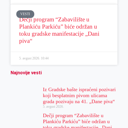
VESTI
Dečji program “Zabavilište u
Plankiću Parkiću” biće održan u
toku gradske manifestacije „Dani
piva“
5. avgust 2026.
10:44
Najnovije vesti
Iz Gradske bašte ispraćeni pozivari
koji besplatnim pivom ulicama
grada pozivaju na 41. „Dane piva“
5. avgust 2026.
Dečji program “Zabavilište u
Plankiću Parkiću” biće održan u
toku gradske manifestacije „Dani