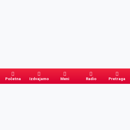
Početna
Izdvajamo
Meni
Radio
Pretraga
Pretraga
Kategorije