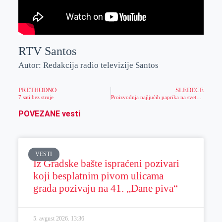
RTV Santos
Autor: Redakcija radio televizije Santos
PRETHODNO
SLEDEĆE
7 sati bez struje
Proizvodnja najljućih paprika na svetu u Zrenjaninu
POVEZANE vesti
VESTI
Iz Gradske bašte ispraćeni pozivari
koji besplatnim pivom ulicama
grada pozivaju na 41. „Dane piva“
5. avgust 2026.
13:36