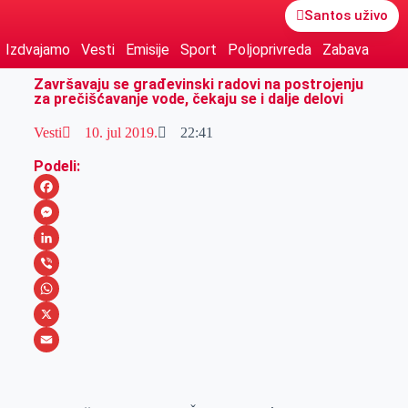
Santos uživo
Izdvajamo
Vesti
Emisije
Sport
Poljoprivreda
Zabava
Završavaju se građevinski radovi na postrojenju
za prečišćavanje vode, čekaju se i dalje delovi
Vesti
10. jul 2019.
22:41
Podeli:
F
a
M
c
e
L
e
s
i
V
b
s
n
i
W
o
e
k
b
h
X
o
n
e
e
a
E
k
g
d
r
t
m