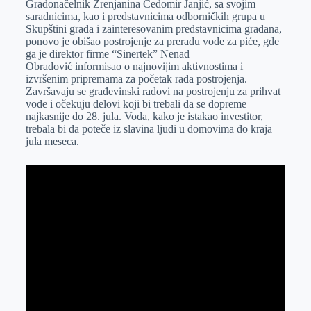
Gradonačelnik Zrenjanina Čedomir Janjić, sa svojim
e
I
s
a
saradnicima, kao i predstavnicima odborničkih grupa u
r
n
A
i
Skupštini grada i zainteresovanim predstavnicima građana,
ponovo je obišao postrojenje za preradu vode za piće, gde
p
l
ga je direktor firme “Sinertek” Nenad
p
Obradović informisao o najnovijim aktivnostima i
izvršenim pripremama za početak rada postrojenja.
Završavaju se građevinski radovi na postrojenju za prihvat
vode i očekuju delovi koji bi trebali da se dopreme
najkasnije do 28. jula. Voda, kako je istakao investitor,
trebala bi da poteče iz slavina ljudi u domovima do kraja
jula meseca.