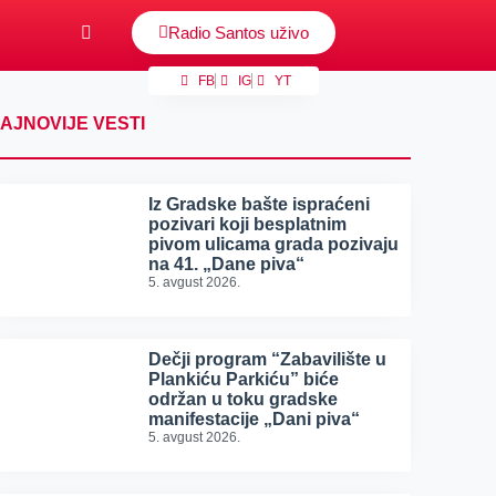
Radio Santos uživo
FB
IG
YT
AJNOVIJE VESTI
Iz Gradske bašte ispraćeni
pozivari koji besplatnim
pivom ulicama grada pozivaju
na 41. „Dane piva“
5. avgust 2026.
Dečji program “Zabavilište u
Plankiću Parkiću” biće
održan u toku gradske
manifestacije „Dani piva“
5. avgust 2026.