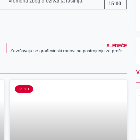
vremena zbog orezivanja rastinja.
1
5
:
0
0
SLEDEĆE
Završavaju se građevinski radovi na postrojenju za prečišćavanje vode, čekaju se i dalje delovi
V
VESTI