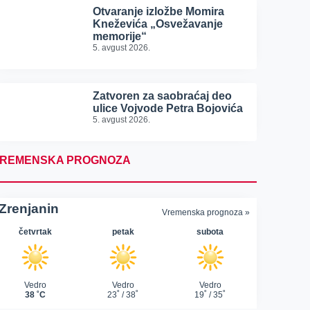
Otvaranje izložbe Momira
Kneževića „Osvežavanje
memorije“
5. avgust 2026.
Zatvoren za saobraćaj deo
ulice Vojvode Petra Bojovića
5. avgust 2026.
REMENSKA PROGNOZA