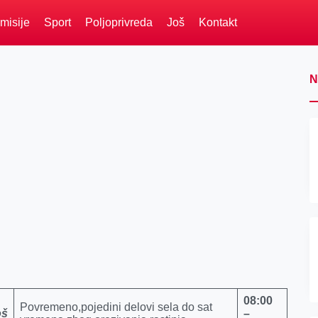
misije
Sport
Poljoprivreda
Još
Kontakt
N
08
:
0
0
Povremeno,pojedini delovi sela do sat
oš
–