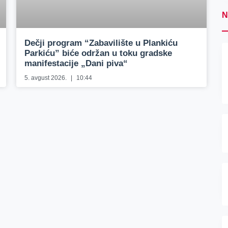
N
Dečji program “Zabavilište u Plankiću
Parkiću” biće održan u toku gradske
manifestacije „Dani piva“
5. avgust 2026.
10:44