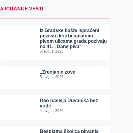
AJČITANIJE VESTI
Iz Gradske bašte ispraćeni
pozivari koji besplatnim
pivom ulicama grada pozivaju
na 41. „Dane piva“
5. avgust 2026.
„Zrenjanin zove“
5. avgust 2026.
Deo naselja Duvanika bez
vode
4. avgust 2026.
Besplatna školica plivanja