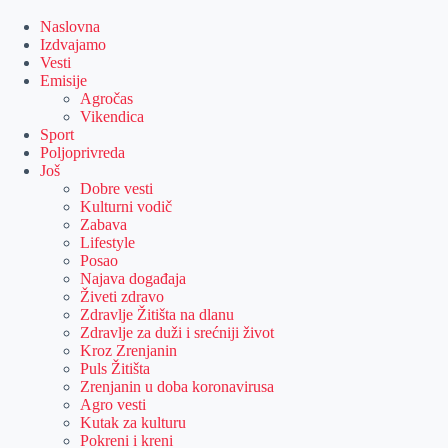
Skip
to
Naslovna
content
Izdvajamo
Vesti
Emisije
Agročas
Vikendica
Sport
Poljoprivreda
Još
Dobre vesti
Kulturni vodič
Zabava
Lifestyle
Posao
Najava događaja
Živeti zdravo
Zdravlje Žitišta na dlanu
Zdravlje za duži i srećniji život
Kroz Zrenjanin
Puls Žitišta
Zrenjanin u doba koronavirusa
Agro vesti
Kutak za kulturu
Pokreni i kreni