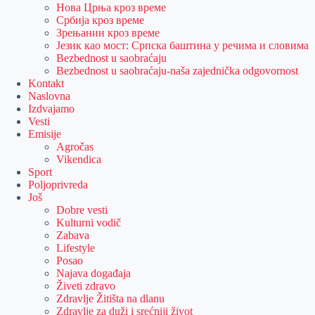
Нова Црња кроз време
Србија кроз време
Зрењанин кроз време
Језик као мост: Српска баштина у речима и словима
Bezbednost u saobraćaju
Bezbednost u saobraćaju-naša zajednička odgovornost
Kontakt
Naslovna
Izdvajamo
Vesti
Emisije
Agročas
Vikendica
Sport
Poljoprivreda
Još
Dobre vesti
Kulturni vodič
Zabava
Lifestyle
Posao
Najava događaja
Živeti zdravo
Zdravlje Žitišta na dlanu
Zdravlje za duži i srećniji život