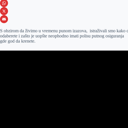
e
s
i
V
b
s
n
i
W
o
e
k
b
h
X
o
n
e
e
a
E
S obzirom da živimo u vremenu punom izazova, istraživali smo kako 
k
g
d
r
t
m
odaberete i zašto je uopšte neophodno imati polisu putnog osiguranja
gde god da krenete.
e
I
s
a
r
n
A
i
p
l
p