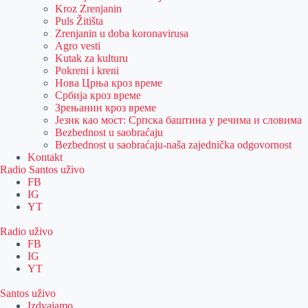
Kroz Zrenjanin
Puls Žitišta
Zrenjanin u doba koronavirusa
Agro vesti
Kutak za kulturu
Pokreni i kreni
Нова Црња кроз време
Србија кроз време
Зрењанин кроз време
Језик као мост: Српска баштина у речима и словима
Bezbednost u saobraćaju
Bezbednost u saobraćaju-naša zajednička odgovornost
Kontakt
Radio Santos uživo
FB
IG
YT
Radio uživo
FB
IG
YT
Santos uživo
Izdvajamo