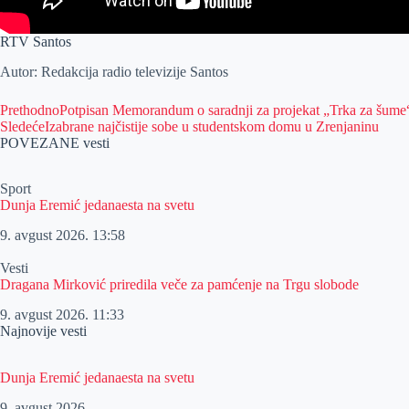
RTV Santos
Autor: Redakcija radio televizije Santos
Prethodno
Potpisan Memorandum o saradnji za projekat „Trka za šume
Sledeće
Izabrane najčistije sobe u studentskom domu u Zrenjaninu
POVEZANE vesti
Sport
Dunja Eremić jedanaesta na svetu
9. avgust 2026.
13:58
Vesti
Dragana Mirković priredila veče za pamćenje na Trgu slobode
9. avgust 2026.
11:33
Najnovije vesti
Dunja Eremić jedanaesta na svetu
9. avgust 2026.