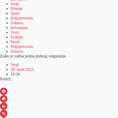
Vesti
Emisije
Sport
Poljoprivreda
Zabava
Izdvajamo
Vesti
Emisije
Sport
Poljoprivreda
Zabava
Zašto je važna polisa putnog osiguranja
Vesti
28. mart 2023.
18:30
Podeli:
F
a
M
c
e
L