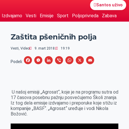
Santos uživo
Izdvajamo
Vesti
Emisije
Sport
Poljoprivreda
Zabava
Zaštita pšeničnih polja
Vesti
,
Video
9. mart 2018.
19:19
F
M
L
V
W
X
E
Podeli:
a
e
i
i
h
m
c
s
n
b
a
a
e
s
k
e
t
i
U našoj emisiji „Agrosat“, koje je na programu sutra od
b
e
e
r
s
l
17 časova posebnu pažnju posvećujemo Školi znanja.
o
n
d
A
Iz tog dela emisije izdvajamo i preporuke koje stižu iz
kompanije „BASF“. „Agrosat“ uređuje i vodi Nikola
o
g
I
p
Božović.
k
e
n
p
r