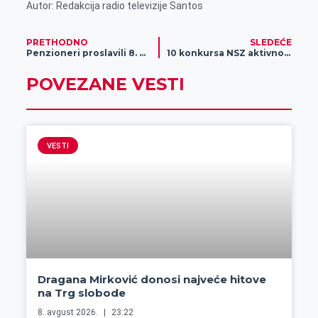
Autor: Redakcija radio televizije Santos
PRETHODNO
SLEDEĆE
Penzioneri proslavili 8. mart
10 konkursa NSZ aktivno, teže zapošljive kategorije ljudi imaju prednost u određenim programima
POVEZANE VESTI
VESTI
Dragana Mirković donosi najveće hitove
na Trg slobode
8. avgust 2026.
23:22