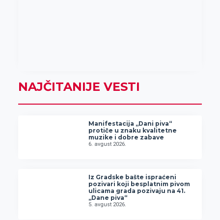
NAJČITANIJE VESTI
Manifestacija „Dani piva“
protiče u znaku kvalitetne
muzike i dobre zabave
6. avgust 2026.
Iz Gradske bašte ispraćeni
pozivari koji besplatnim pivom
ulicama grada pozivaju na 41.
„Dane piva“
5. avgust 2026.