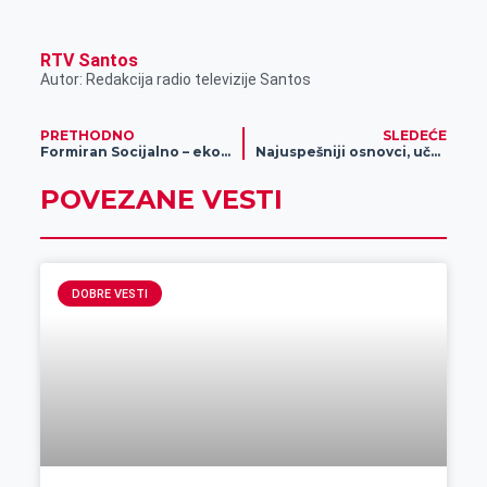
r
RTV Santos
Autor: Redakcija radio televizije Santos
PRETHODNO
SLEDEĆE
Formiran Socijalno – ekonomski savet Grada Zrenjanina – zajedničko delovanje lokalne samouprave, poslodavaca i sindikata
Najuspešniji osnovci, učesnici konkursa KC Zrenjanina, boravili u Jagodini
POVEZANE VESTI
DOBRE VESTI