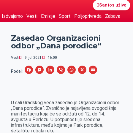
Santos uživo
Izdvajamo
Vesti
Emisije
Sport
Poljoprivreda
Zabava
Zasedao Organizacioni
odbor „Dana porodice“
Vesti
9. jul 2021.
16:00
F
M
L
V
W
X
E
Podeli:
a
e
i
i
h
m
c
s
n
b
a
a
e
s
k
e
t
i
U sali Gradskog veća zasedao je Organizacioni odbor
b
e
e
r
s
l
„Dana porodice“. Zvanično je najavljena ovogodišnja
o
n
d
A
manifestaciju koja će se održati od 12. do 14.
avgusta u Perlezu. U potpunosti je sređena
o
g
I
p
infrastruktura, među kojima je Park porodice,
k
e
n
p
šetalište i obala reke.