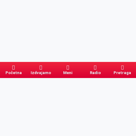
Početna
Izdvajamo
Meni
Radio
Pretraga
Pretraga
Kategorije