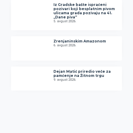
Iz Gradske bašte ispraćeni
pozivari koji besplatnim pivom
ulicama grada pozivaju na 41.
„Dane piva“
5. avgust 2026.
Zrenjaninskim Amazonom
6. avgust 2026.
Dejan Matić priredio veče za
pamćenje na Žitnom trgu
9. avgust 2026.