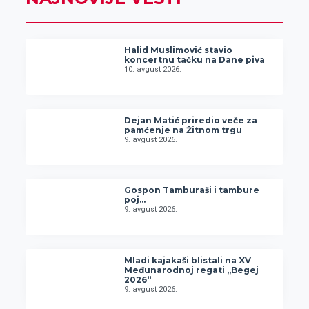
Halid Muslimović stavio
koncertnu tačku na Dane piva
10. avgust 2026.
Dejan Matić priredio veče za
pamćenje na Žitnom trgu
9. avgust 2026.
Gospon Tamburaši i tambure
poj…
9. avgust 2026.
Mladi kajakaši blistali na XV
Međunarodnoj regati „Begej
2026“
9. avgust 2026.