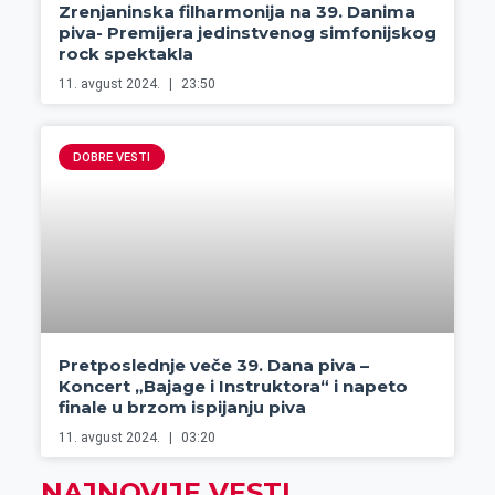
Zrenjaninska filharmonija na 39. Danima
piva- Premijera jedinstvenog simfonijskog
rock spektakla
11. avgust 2024.
23:50
DOBRE VESTI
Pretposlednje veče 39. Dana piva –
Koncert „Bajage i Instruktora“ i napeto
finale u brzom ispijanju piva
11. avgust 2024.
03:20
NAJNOVIJE VESTI