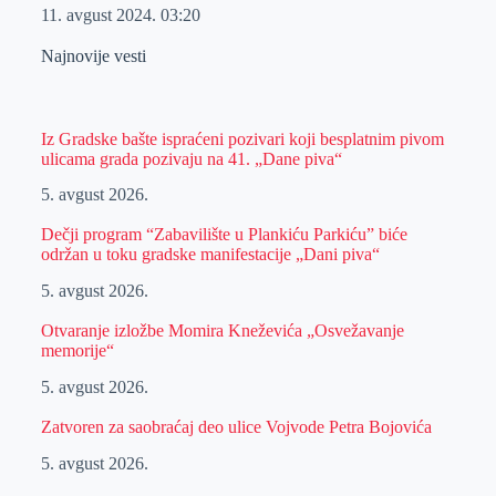
11. avgust 2024.
03:20
Najnovije vesti
Iz Gradske bašte ispraćeni pozivari koji besplatnim pivom
ulicama grada pozivaju na 41. „Dane piva“
5. avgust 2026.
Dečji program “Zabavilište u Plankiću Parkiću” biće
održan u toku gradske manifestacije „Dani piva“
5. avgust 2026.
Otvaranje izložbe Momira Kneževića „Osvežavanje
memorije“
5. avgust 2026.
Zatvoren za saobraćaj deo ulice Vojvode Petra Bojovića
5. avgust 2026.