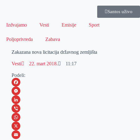
Santos uživo
Izdvajamo
Vesti
Emisije
Sport
Poljoprivreda
Zabava
Zakazana nova licitacija državnog zemljišta
Vesti
22. mart 2018.
11:17
Podeli:
F
a
M
c
e
L
e
s
i
V
b
s
n
i
W
o
e
k
b
h
X