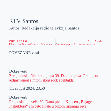
RTV Santos
Autor: Redakcija radio televizije Santos
PRETHODNO
SLEDEĆE
Učite na tuđim greškama – Dođite večeras na FuckUp Night u Kafematu
Otvoren je prvi Sajam zadrugarstva u Zrenjaninu
POVEZANE vesti
Dobre vesti
Zrenjaninska filharmonija na 39. Danima piva- Premijera
jedinstvenog simfonijskog rock spektakla
11. avgust 2024.
23:50
Dobre vesti
Pretposlednje veče 39. Dana piva – Koncert „Bajage i
Instruktora“ i napeto finale u brzom ispijanju piva