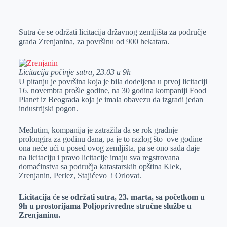
o
n
e
e
a
E
k
g
d
r
t
m
Sutra će se održati licitacija državnog zemljišta za područje
e
I
s
a
grada Zrenjanina, za površinu od 900 hekatara.
r
n
A
i
p
l
Licitacija počinje sutra, 23.03 u 9h
p
U pitanju je površina koja je bila dodeljena u prvoj licitaciji
16. novembra prošle godine, na 30 godina kompaniji Food
Planet iz Beograda koja je imala obavezu da izgradi jedan
industrijski pogon.
Međutim, kompanija je zatražila da se rok gradnje
prolongira za godinu dana, pa je to razlog što ove godine
ona neće ući u posed ovog zemljišta, pa se ono sada daje
na licitaciju i pravo licitacije imaju sva regstrovana
domaćinstva sa područja katastarskih opština Klek,
Zrenjanin, Perlez, Stajićevo i Orlovat.
Licitacija će se održati sutra, 23. marta, sa početkom u
9h u prostorijama Poljoprivredne stručne službe u
Zrenjaninu.