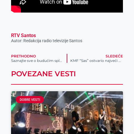
RTV Santos
Autor: Redakcija radio televizije Santos
PRETHODNO
SLEDEĆE
Saznajte sve o budućim splavovima u Zrenjaninu
KMF “Sas” ostvario najveći uspeh u istoriji kluba
POVEZANE VESTI
DOBRE VESTI