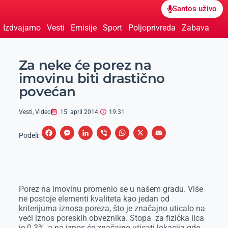
Santos uživo
Izdvajamo
Vesti
Emisije
Sport
Poljoprivreda
Zabava
Za neke će porez na
imovinu biti drastično
povećan
Vesti
,
Video
15. april 2014.
19:31
F
M
L
V
W
X
E
Podeli:
a
e
i
i
h
m
c
s
n
b
a
a
e
s
k
e
t
i
Porez na imovinu promenio se u našem gradu. Više
b
e
e
r
s
l
ne postoje elementi kvaliteta kao jedan od
o
n
d
A
kriterijuma iznosa poreza, što je značajno uticalo na
veći iznos poreskih obveznika. Stopa za fizička lica
o
g
I
p
je 0.3%, a na iznos će značajno uticati lokacija gde