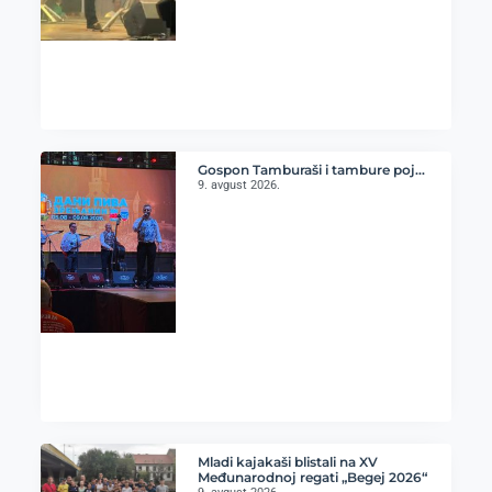
Gospon Tamburaši i tambure poj…
9. avgust 2026.
Mladi kajakaši blistali na XV
Međunarodnoj regati „Begej 2026“