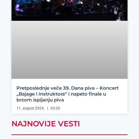
Pretposlednje veče 39. Dana piva – Koncert
„Bajage i Instruktora“ i napeto finale u
brzom ispijanju piva
11. avgust 2024.
03:20
NAJNOVIJE VESTI