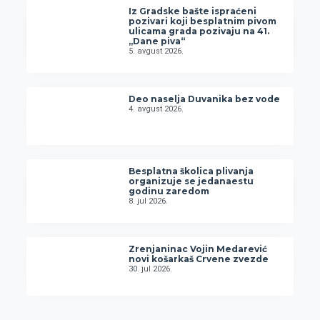
Iz Gradske bašte ispraćeni
pozivari koji besplatnim pivom
ulicama grada pozivaju na 41.
„Dane piva“
5. avgust 2026.
Deo naselja Duvanika bez vode
4. avgust 2026.
Besplatna školica plivanja
organizuje se jedanaestu
godinu zaredom
8. jul 2026.
Zrenjaninac Vojin Medarević
novi košarkaš Crvene zvezde
30. jul 2026.