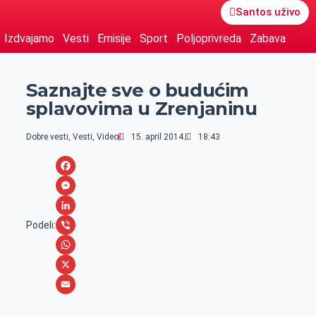
Santos uživo
Izdvajamo
Vesti
Emisije
Sport
Poljoprivreda
Zabava
Saznajte sve o budućim
splavovima u Zrenjaninu
Dobre vesti
,
Vesti
,
Video
15. april 2014.
18:43
F
a
M
c
e
L
Podeli:
e
s
i
V
b
s
n
i
W
o
e
k
b
h
X
o
n
e
e
a
E