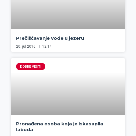
Prečišćavanje vode u jezeru
20. jul 2016.
12:14
DOBRE VESTI
Pronađena osoba koja je iskasapila
labuda