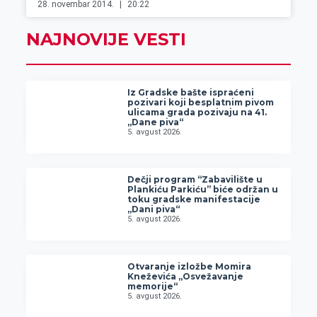
28. novembar 2014.
20:22
NAJNOVIJE VESTI
Iz Gradske bašte ispraćeni
pozivari koji besplatnim pivom
ulicama grada pozivaju na 41.
„Dane piva“
5. avgust 2026.
Dečji program “Zabavilište u
Plankiću Parkiću” biće održan u
toku gradske manifestacije
„Dani piva“
5. avgust 2026.
Otvaranje izložbe Momira
Kneževića „Osvežavanje
memorije“
5. avgust 2026.