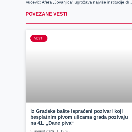
Vučević: Afera „Jovanjica“ ugrožava najviše institucije
POVEZANE VESTI
VESTI
Iz Gradske bašte ispraćeni pozivari koji
besplatnim pivom ulicama grada pozivaju
na 41. „Dane piva“
5. avgust 2026.
13:36