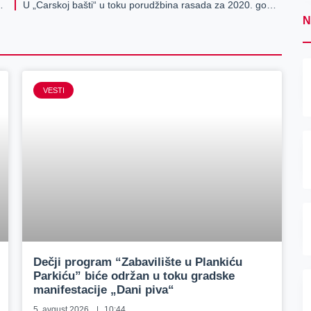
 države, istina mora da se utvrdi
U „Carskoj bašti“ u toku porudžbina rasada za 2020. godinu
N
VESTI
Dečji program “Zabavilište u Plankiću
Parkiću” biće održan u toku gradske
manifestacije „Dani piva“
5. avgust 2026.
10:44