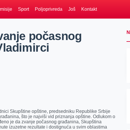
misije
Sport
Poljoprivreda
Još
Kontakt
zvanje počasnog
N
ladimirci
nici Skupštine opštine, predsedniku Republike Srbije
ađanina, što je najviši vid priznanja opštine. Odlukom o
viđeno je da zvanje počasnog građanina, Skupština
nute izuzetne rezultate i dostignuća u svim oblastima