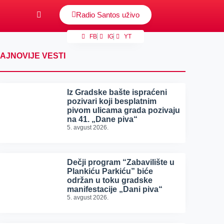
Radio Santos uživo
FB
IG
YT
AJNOVIJE VESTI
Iz Gradske bašte ispraćeni
pozivari koji besplatnim
pivom ulicama grada pozivaju
na 41. „Dane piva“
5. avgust 2026.
Dečji program “Zabavilište u
Plankiću Parkiću” biće
održan u toku gradske
manifestacije „Dani piva“
5. avgust 2026.