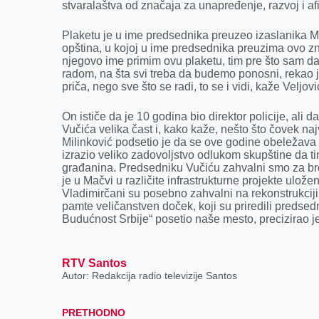
k
e
n
p
stvaralaštva od značaja za unapređenje, razvoj i af
r
Plaketu je u ime predsednika preuzeo izaslanika Mil
opština, u kojoj u ime predsednika preuzima ovo zna
njegovo ime primim ovu plaketu, tim pre što sam d
radom, na šta svi treba da budemo ponosni, rekao je 
priča, nego sve što se radi, to se i vidi, kaže Veljovi
On ističe da je 10 godina bio direktor policije, al
Vučića velika čast i, kako kaže, nešto što čovek na
Milinković podsetio je da se ove godine obeležava
izrazio veliko zadovoljstvo odlukom skupštine da 
građanina. Predsedniku Vučiću zahvalni smo za broj
je u Mačvi u različite infrastrukturne projekte ulože
Vladimirčani su posebno zahvalni na rekonstrukci
pamte veličanstven doček, koji su priredili predsed
Budućnost Srbije“ posetio naše mesto, precizirao je
RTV Santos
Autor: Redakcija radio televizije Santos
PRETHODNO