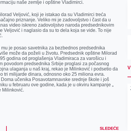
irmaciju naše zemlje i opštine Vladimirci.
orad Veljović, koji je istakao da su Vladimirci treća
čajno priznanje. Veliko mi je zadovoljstvo i čast da u
anas video iskreno zadovoljstvo naroda predsednikovim
Veljović i naglasio da su to dela koja se vide. To nije
ć.
i da mu je posao savetnika za bezbednos predsednika
jviše može da poželi u životu. Predsednik opštine Milorad
 95 godina od proglašenja Vladimiraca za varošicu i
tim povodom predsednika Srbije proglasi za počasnog
V
na ulaganja u naš kraj, rekao je Milinković i podsetio da
no tri milijarde dinara, odnosno oko 25 miliona evra.
ji Doma učenika Posavotamnavske srednje škole i još
niku u februaru ove godine, kada je u okviru kampanje „
 Milinković.
SLEDEĆE