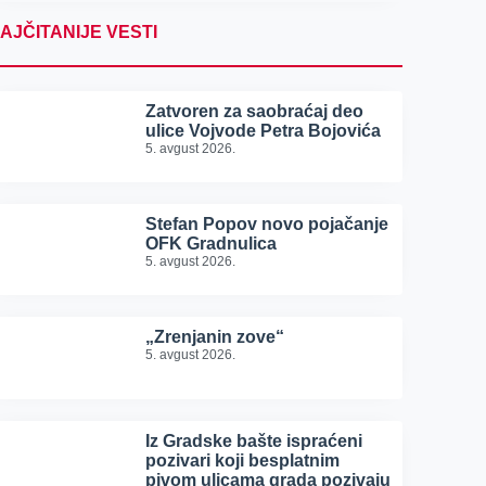
AJČITANIJE VESTI
Zatvoren za saobraćaj deo
ulice Vojvode Petra Bojovića
5. avgust 2026.
Stefan Popov novo pojačanje
OFK Gradnulica
5. avgust 2026.
„Zrenjanin zove“
5. avgust 2026.
Iz Gradske bašte ispraćeni
pozivari koji besplatnim
pivom ulicama grada pozivaju