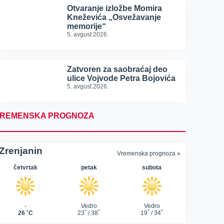
Otvaranje izložbe Momira
Kneževića „Osvežavanje
memorije“
5. avgust 2026.
Zatvoren za saobraćaj deo
ulice Vojvode Petra Bojovića
5. avgust 2026.
REMENSKA PROGNOZA