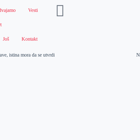
dvajamo
Vesti
t
Još
Kontakt
ave, istina mora da se utvrdi
N