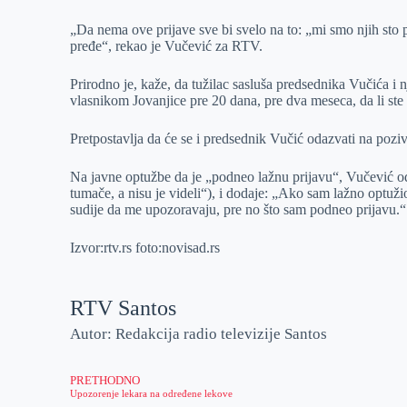
„Da nema ove prijave sve bi svelo na to: „mi smo njih sto 
pređe“, rekao je Vučević za RTV.
Prirodno je, kaže, da tužilac sasluša predsednika Vučića i n
vlasnikom Jovanjice pre 20 dana, pre dva meseca, da li ste 
Pretpostavlja da će se i predsednik Vučić odazvati na pozi
Na javne optužbe da je „podneo lažnu prijavu“, Vučević odgo
tumače, a nisu je videli“), i dodaje: „Ako sam lažno optuž
sudije da me upozoravaju, pre no što sam podneo prijavu.“
Izvor:rtv.rs foto:novisad.rs
RTV Santos
Autor: Redakcija radio televizije Santos
PRETHODNO
Upozorenje lekara na određene lekove