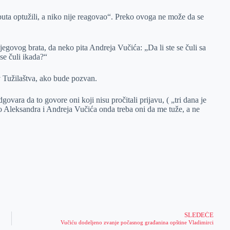
puta optužili, a niko nije reagovao“. Preko ovoga ne može da se
jegovog brata, da neko pita Andreja Vučića: „Da li ste se čuli sa
se čuli ikada?“
v Tužilaštva, ako bude pozvan.
vara da to govore oni koji nisu pročitali prijavu, ( „tri dana je
io Aleksandra i Andreja Vučića onda treba oni da me tuže, a ne
SLEDEĆE
Vučiću dodeljeno zvanje počasnog građanina opštine Vladimirci