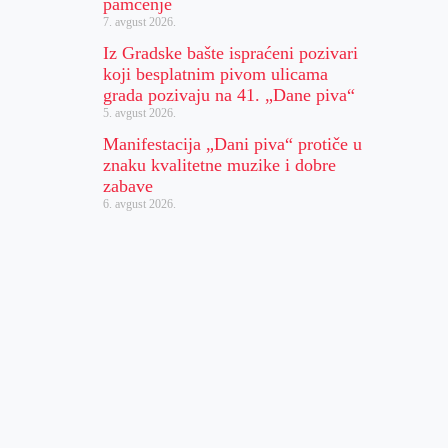
pamćenje
7. avgust 2026.
Iz Gradske bašte ispraćeni pozivari
koji besplatnim pivom ulicama
grada pozivaju na 41. „Dane piva“
5. avgust 2026.
Manifestacija „Dani piva“ protiče u
znaku kvalitetne muzike i dobre
zabave
6. avgust 2026.