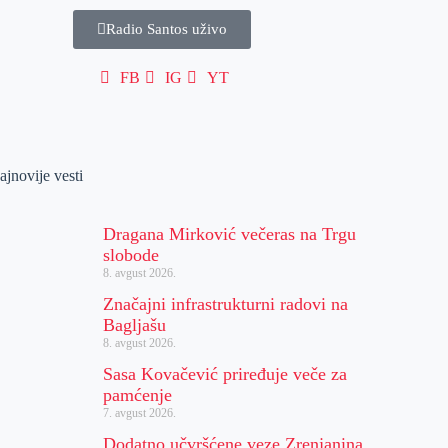
Radio Santos uživo
FB
IG
YT
ajnovije vesti
Dragana Mirković večeras na Trgu
slobode
8. avgust 2026.
Značajni infrastrukturni radovi na
Bagljašu
8. avgust 2026.
Sasa Kovačević priređuje veče za
pamćenje
7. avgust 2026.
Dodatno učvršćene veze Zrenjanina