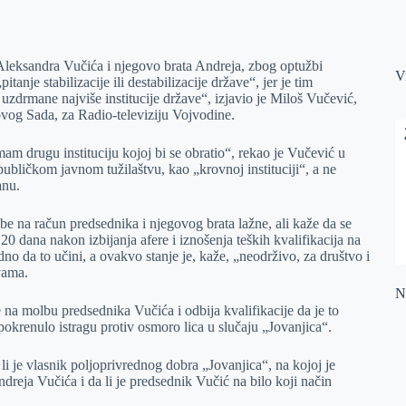
 Aleksandra Vučića i njegovo brata Andreja, zbog optužbi
V
anje stabilizacije ili destabilizacije države“, jer je tim
uzdrmane najviše institucije države“, izjavio je Miloš Vučević,
vog Sada, za Radio-televiziju Vojvodine.
nemam drugu instituciju kojoj bi se obratio“, rekao je Vučević u
ubličkom javnom tužilaštvu, kao „krovnoj instituciji“, a ne
anu.
e na račun predsednika i njegovog brata lažne, ali kaže da se
20 dana nakon izbijanja afere i iznošenja teških kvalifikacija na
no da to učini, a ovakvo stanje je, kaže, „neodrživo, za društvo i
vama.
Na
e na molbu predsednika Vučića i odbija kvalifikacije da je to
pokrenulo istragu protiv osmoro lica u slučaju „Jovanjica“.
 li je vlasnik poljoprivrednog dobra „Jovanjica“, na kojoj je
dreja Vučića i da li je predsednik Vučić na bilo koji način