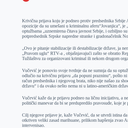
o
n
e
e
a
E
k
g
d
r
t
m
Krivična prijava koju je podneo protiv predsednika Srbije
e
I
s
a
opozicije da su umešani u kriminalnu aferu“Jovanjica“, je „pit
r
n
A
i
optužbama „uznemirena čitava javnost Srbije, i ozbiljno su 
potpredsednik Srpske napredne stranke i gradonačelnik No
p
l
p
„Ovo je pitanje stabilizacije ili destabilizacije države, ja 
„Pravom uglu“ RTV-a , objašnjavajući zašto se obratio Rep
Tužilaštvu za organizovani kriminal ili nekom drugom org
Vučević je ponovio svoje tvrdnje da ne sumnja da su optužb
odlučio na krivičnu prijavu „da popuni prazninu“, pošto ni 
račun predsednika i njegovog brata, niko nije našao za shod
državu“ i da ovako nešto nema ni u latino-američkim drža
Vučević kaže da je prijavu podneo na ličnu inicijativu, a n
politički manevar da bi se predupredilo pravosuđe, koje je 
Cilj njegove prijave je, kaže Vučević, da se utvrdi istina da
otkriven veliki zasad marihuane, prilikom hapšenja zvao An
intervenisao.