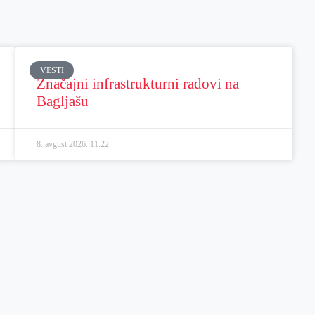
VESTI
Značajni infrastrukturni radovi na
Bagljašu
8. avgust 2026.
11:22