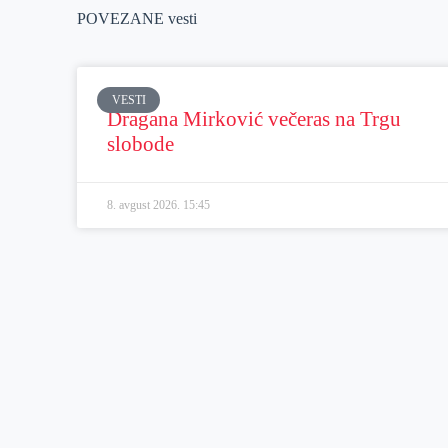
POVEZANE vesti
VESTI
Dragana Mirković večeras na Trgu
slobode
8. avgust 2026.
15:45