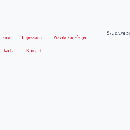
Sva prava z
 nama
Impressum
Pravila korišćenja
likacija
Kontakt
Naslovna