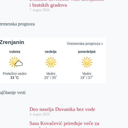
i bratskih gradova
7. avgust 2026.
remenska prognoza
jčitanije vesti
Deo naselja Duvanika bez vode
4. avgust 2026.
Sasa Kovačević priređuje veče za