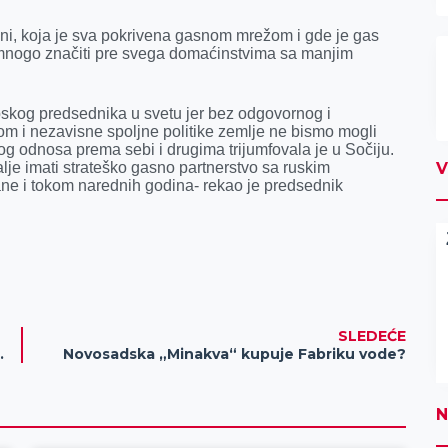
ini, koja je sva pokrivena gasnom mrežom i gde je gas
e mnogo značiti pre svega domaćinstvima sa manjim
pskog predsednika u svetu jer bez odgovornog i
m i nezavisne spoljne politike zemlje ne bismo mogli
g odnosa prema sebi i drugima trijumfovala je u Sočiju.
lje imati strateško gasno partnerstvo sa ruskim
V
ne i tokom narednih godina- rekao je predsednik
SLEDEĆE
u veće plate, rešićemo to
Novosadska „Minakva“ kupuje Fabriku vode?
N