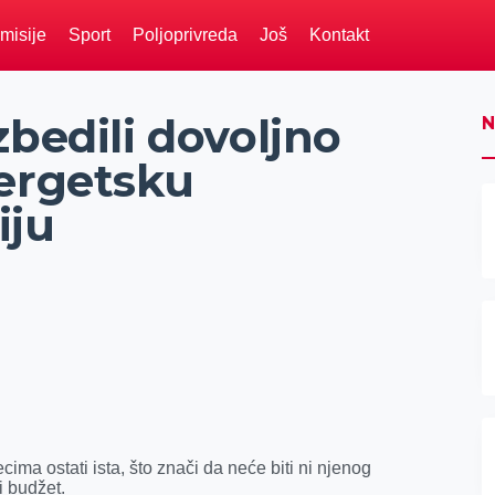
misije
Sport
Poljoprivreda
Još
Kontakt
zbedili dovoljno
N
nergetsku
iju
a ostati ista, što znači da neće biti ni njenog
i budžet.