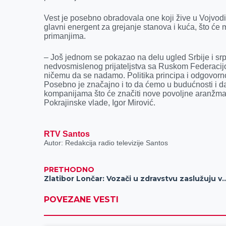
o
g
I
p
Vest je posebno obradovala one koji žive u Vojvod
k
e
n
p
glavni energent za grejanje stanova i kuća, što ć
r
primanjima.
– Još jednom se pokazao na delu ugled Srbije i sr
nedvosmislenog prijateljstva sa Ruskom Federacijo
ničemu da se nadamo. Politika principa i odgovorno
Posebno je značajno i to da ćemo u budućnosti i da
kompanijama što će značiti nove povoljne aranžma
Pokrajinske vlade, Igor Mirović.
RTV Santos
Autor: Redakcija radio televizije Santos
PRETHODNO
Zlatibor Lončar: Vozači u zdravstvu zaslužuj
POVEZANE VESTI