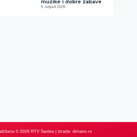
muzike i dobre zabave
6. avgust 2026.
adržana © 2026 RTV Santos | Izrada:
dimano.rs