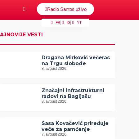
Radio Santos uživo
FB
IG
YT
AJNOVIJE VESTI
Dragana Mirković večeras
na Trgu slobode
8. avgust 2026.
Značajni infrastrukturni
radovi na Bagljašu
8. avgust 2026.
Sasa Kovačević priređuje
veče za pamćenje
7. avgust 2026.