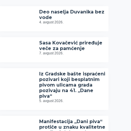
Deo naselja Duvanika bez
vode
4. avgust 2026.
Sasa Kovačević priređuje
veče za pamćenje
7. avgust 2026.
Iz Gradske bašte ispraćeni
pozivari koji besplatnim
pivom ulicama grada
pozivaju na 41. „Dane
piva“
5. avgust 2026.
Manifestacija „Dani piva“
protiče u znaku kvalitetne