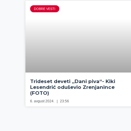
DOBRE VESTI
Trideset deveti „Dani piva“- Kiki
Lesendrić oduševio Zrenjanince
(FOTO)
6. avgust 2024.
23:56