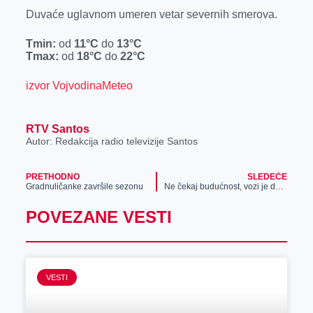
Duvaće uglavnom umeren vetar severnih smerova.
Tmin:
od
11
°C
do
13
°C
Tmax:
od
18
°C
do
22
°C
izvor VojvodinaMeteo
RTV Santos
Autor: Redakcija radio televizije Santos
PRETHODNO
SLEDEĆE
Gradnuličanke završile sezonu
Ne čekaj budućnost, vozi je danas! Novi IONIQ6 pun slatkih iznenađenja!
POVEZANE VESTI
VESTI