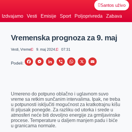
Santos uživo
Izdvajamo
Vesti
Emisije
Sport
Poljoprivreda
Zabava
Vremenska prognoza za 9. maj
Vesti
,
Vreme
9. maj 2024.
07:31
F
M
L
V
W
X
E
Podeli:
a
e
i
i
h
m
c
s
n
b
a
a
e
s
k
e
t
i
Umereno do potpuno oblačno i uglavnom suvo
b
e
e
r
s
l
vreme sa retkim sunčanim intervalima. Ipak, ne treba
o
n
d
A
u potpunosti isključiti mogućnost za kratkotrajnu kišu
ili pljusak ponegde. Za razliku od utorka i srede u
o
g
I
p
atmosferi neće biti dovoljno energije za grmljavinske
k
e
n
p
procese. Temperature u daljem manjem padu i biće
u granicama normale.
r