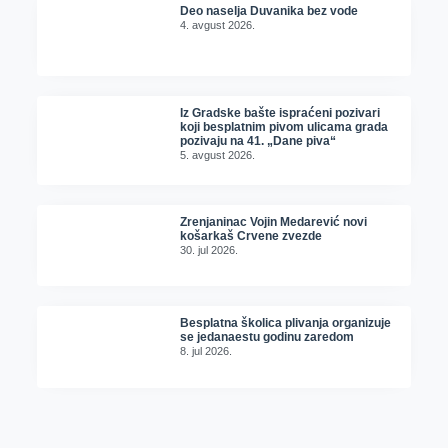
Deo naselja Duvanika bez vode
4. avgust 2026.
Iz Gradske bašte ispraćeni pozivari
koji besplatnim pivom ulicama grada
pozivaju na 41. „Dane piva“
5. avgust 2026.
Zrenjaninac Vojin Medarević novi
košarkaš Crvene zvezde
30. jul 2026.
Besplatna školica plivanja organizuje
se jedanaestu godinu zaredom
8. jul 2026.