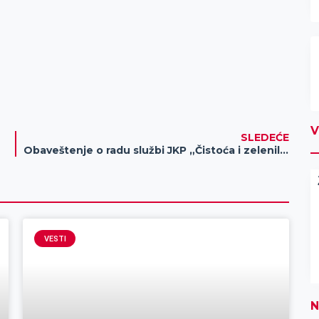
V
SLEDEĆE
Obaveštenje o radu službi JKP „Čistoća i zelenilo“ Zrenjanin za vreme praznika
VESTI
N