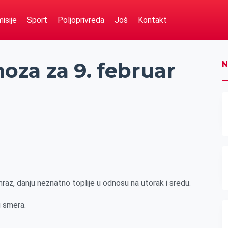
isije
Sport
Poljoprivreda
Još
Kontakt
za za 9. februar
N
raz, danju neznatno toplije u odnosu na utorak i sredu.
 smera.