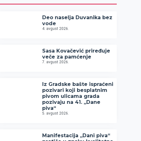
Deo naselja Duvanika bez
vode
4. avgust 2026.
Sasa Kovačević priređuje
veče za pamćenje
7. avgust 2026.
Iz Gradske bašte ispraćeni
pozivari koji besplatnim
pivom ulicama grada
pozivaju na 41. „Dane
piva“
5. avgust 2026.
Manifestacija „Dani piva“