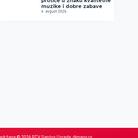
protiče u znaku kvalitetne
muzike i dobre zabave
6. avgust 2026.
adržana © 2026 RTV Santos | Izrada:
dimano.rs