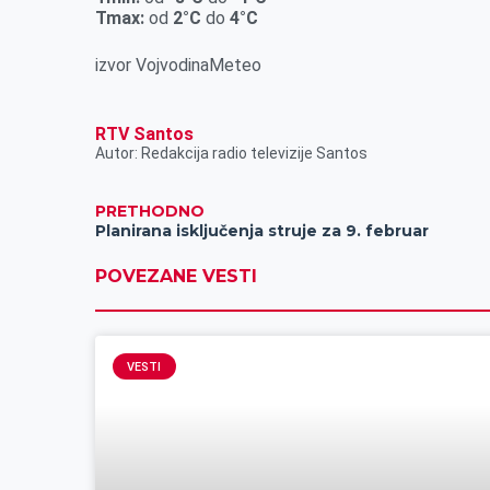
r
Tmax:
od
2°C
do
4°C
izvor VojvodinaMeteo
RTV Santos
Autor: Redakcija radio televizije Santos
PRETHODNO
Planirana isključenja struje za 9. februar
POVEZANE VESTI
VESTI