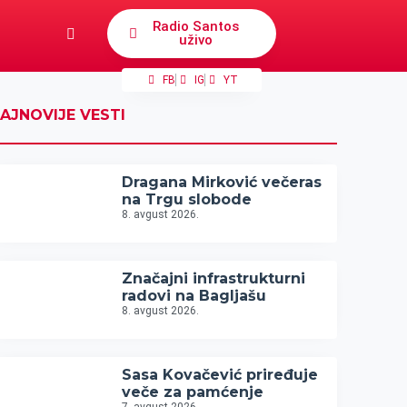
Radio Santos
uživo
FB
IG
YT
AJNOVIJE VESTI
Dragana Mirković večeras
na Trgu slobode
8. avgust 2026.
Značajni infrastrukturni
radovi na Bagljašu
8. avgust 2026.
Sasa Kovačević priređuje
veče za pamćenje