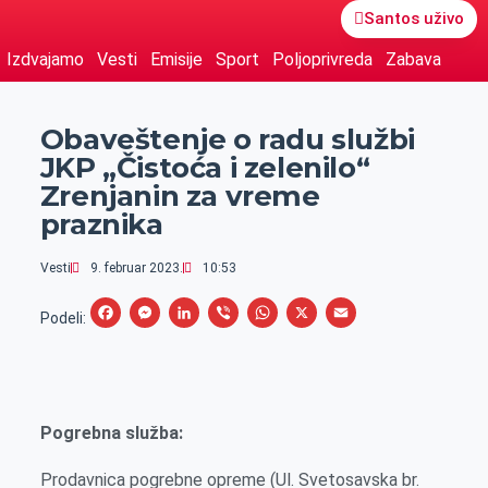
Santos uživo
Izdvajamo
Vesti
Emisije
Sport
Poljoprivreda
Zabava
Obaveštenje o radu službi
JKP „Čistoća i zelenilo“
Zrenjanin za vreme
praznika
Vesti
9. februar 2023.
10:53
F
M
L
V
W
X
E
Podeli:
a
e
i
i
h
m
c
s
n
b
a
a
e
s
k
e
t
i
Pogrebna služba:
b
e
e
r
s
l
o
n
d
A
Prodavnica pogrebne opreme (Ul. Svetosavska br.