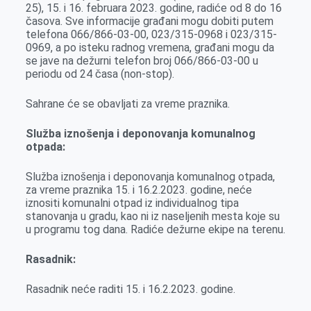
o
g
I
p
25), 15. i 16. februara 2023. godine, radiće od 8 do 16
časova. Sve informacije građani mogu dobiti putem
k
e
n
p
telefona 066/866-03-00, 023/315-0968 i 023/315-
r
0969, a po isteku radnog vremena, građani mogu da
se jave na dežurni telefon broj 066/866-03-00 u
periodu od 24 časa (non-stop).
Sahrane će se obavljati za vreme praznika.
Služba iznošenj
a
i deponovanj
a
komunalnog
otpada:
Služba iznošenja i deponovanja komunalnog otpada,
za vreme praznika 15. i 16.2.2023. godine, neće
iznositi komunalni otpad iz individualnog tipa
stanovanja u gradu, kao ni iz naseljenih mesta koje su
u programu tog dana. Radiće dežurne ekipe na terenu.
Rasadnik:
Rasadnik neće raditi 15. i 16.2.2023. godine.