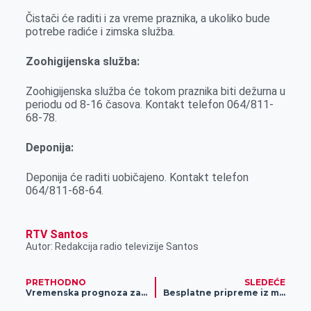
Čistači će raditi i za vreme praznika, a ukoliko bude
potrebe radiće i zimska služba.
Zoohigijenska služba:
Zoohigijenska služba će tokom praznika biti dežurna u
periodu od 8-16 časova. Kontakt telefon 064/811-
68-78.
Deponija:
Deponija će raditi uobičajeno. Kontakt telefon
064/811-68-64.
RTV Santos
Autor: Redakcija radio televizije Santos
PRETHODNO
SLEDEĆE
Vremenska prognoza za 9. februar
Besplatne pripreme iz matematike za IT smer