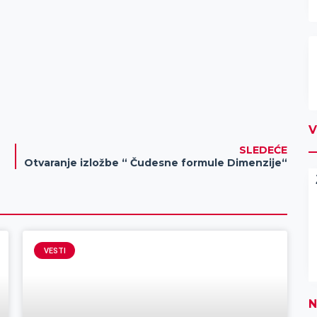
V
SLEDEĆE
Otvaranje izložbe “ Čudesne formule Dimenzije“
VESTI
N