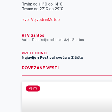
r
Tmin:
od
11°C
do
14°C
Tmax:
od
27°C
do
29°C
izvor VojvodinaMeteo
RTV Santos
Autor: Redakcija radio televizije Santos
PRETHODNO
Najavljen Festival cveća u Žitištu
POVEZANE VESTI
VESTI