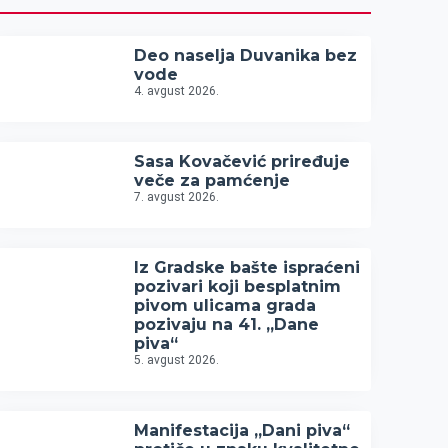
Deo naselja Duvanika bez
vode
4. avgust 2026.
Sasa Kovačević priređuje
veče za pamćenje
7. avgust 2026.
Iz Gradske bašte ispraćeni
pozivari koji besplatnim
pivom ulicama grada
pozivaju na 41. „Dane
piva“
5. avgust 2026.
Manifestacija „Dani piva“