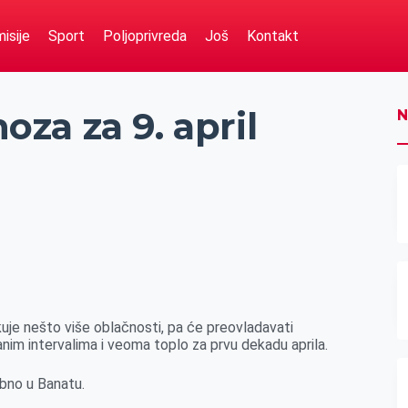
isije
Sport
Poljoprivreda
Još
Kontakt
za za 9. april
N
je nešto više oblačnosti, pa će preovladavati
anim intervalima i veoma toplo za prvu dekadu aprila.
ebno u Banatu.