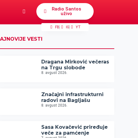
Radio Santos
uživo
FB
IG
YT
AJNOVIJE VESTI
Dragana Mirković večeras
na Trgu slobode
8. avgust 2026.
Značajni infrastrukturni
radovi na Bagljašu
8. avgust 2026.
Sasa Kovačević priređuje
veče za pamćenje