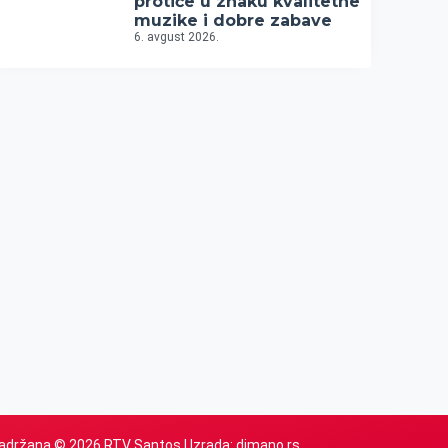
protiče u znaku kvalitetne
muzike i dobre zabave
6. avgust 2026.
adržana © 2026 RTV Santos | Izrada:
dimano.rs