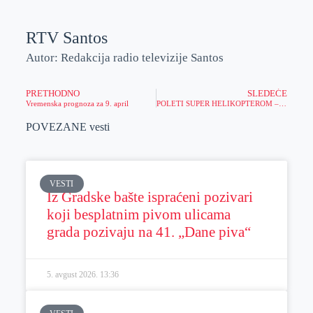
RTV Santos
Autor: Redakcija radio televizije Santos
PRETHODNO
SLEDEĆE
Vremenska prognoza za 9. april
POLETI SUPER HELIKOPTEROM – ČEKA TE 1.000 FREEBETOVA SVAKOG DANA!
POVEZANE vesti
VESTI
Iz Gradske bašte ispraćeni pozivari
koji besplatnim pivom ulicama
grada pozivaju na 41. „Dane piva“
5. avgust 2026.
13:36