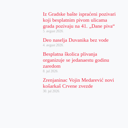
Iz Gradske bašte ispraćeni pozivari
koji besplatnim pivom ulicama
grada pozivaju na 41. „Dane piva“
5. avgust 2026.
Deo naselja Duvanika bez vode
4. avgust 2026.
Besplatna školica plivanja
organizuje se jedanaestu godinu
zaredom
8. jul 2026.
Zrenjaninac Vojin Medarević novi
košarkaš Crvene zvezde
30. jul 2026.