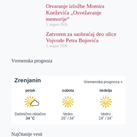
Otvaranje izložbe Momira
Kneževića „Osvežavanje
memorije“
5. avgust 2026.
Zatvoren za saobraćaj deo ulice
Vojvode Petra Bojovića
5. avgust 2026.
Vremenska prognoza
Najčitanije vesti