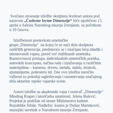
o
n
e
e
a
E
k
g
d
r
t
m
Svečano otvaranje izložbe skulptura šezdeset autora pod
e
I
s
a
nazivom
,,Čudesne forme Dimenzije“
biće upriličeno 15.
r
n
A
i
aprila u Salonu Narodnog muzeja Zrenjanin, sa početkom
u 19 časova.
p
l
p
Izložbenom postavkom umetničke
grupe,,Dimenzija“ na kojoj će se naći dela skulptora
različitih generacija, predstaviće se i značajan broj mladih i
talentovanih vajara, pored već etabliranih umetnika.
Raznovrsnost pristupa, individualnih umetničkih poetika,
autorskih koncepata, načina rada i izražavanja u različitim
materijalima – kamenu, drvetu, metalu, staklu, terakoti,
aluminijumu, poliesteru itd. čine ovu izložbu naročito
važnom za pokušaj sagledavanja i razumevanja značajnog
dela aktuelne srpske vajarske scene.
Autori izložbe su akademski vajar i osnivač ,,Dimenzije“
Miodrag Rogan i istoričarka umetnosti, Jelena Balević.
Projekat je podržan od strane Ministarstva kulture
Republike Srbije. Nadležni kustos je Dušan Marinković,
muzejski savetnik u Narodnom muzeju Zrenjanin.