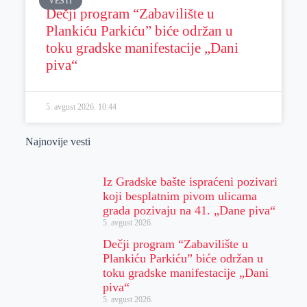
VESTI
Dečji program “Zabavilište u
Plankiću Parkiću” biće održan u
toku gradske manifestacije „Dani
piva“
5. avgust 2026.
10:44
Najnovije vesti
Iz Gradske bašte ispraćeni pozivari
koji besplatnim pivom ulicama
grada pozivaju na 41. „Dane piva“
5. avgust 2026.
Dečji program “Zabavilište u
Plankiću Parkiću” biće održan u
toku gradske manifestacije „Dani
piva“
5. avgust 2026.