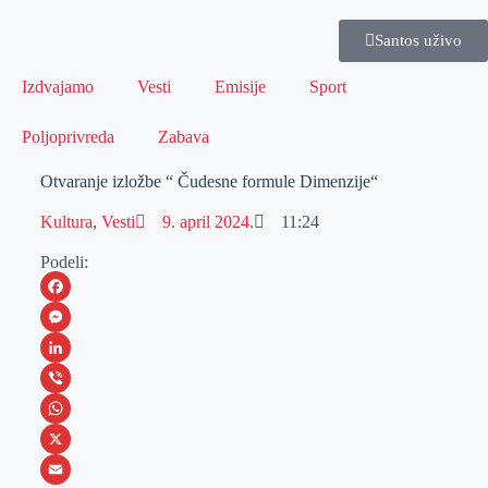
Santos uživo
Izdvajamo
Vesti
Emisije
Sport
Poljoprivreda
Zabava
Otvaranje izložbe “ Čudesne formule Dimenzije“
Kultura
,
Vesti
9. april 2024.
11:24
Podeli:
F
a
M
c
e
L
e
s
i
V
b
s
n
i
W
o
e
k
b
h
X