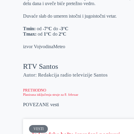
delu dana i uveče biće pretežno vedro.
r
n
A
i
p
l
Duvaće slab do umeren istočni i jugoistočni vetar.
p
Tmin:
od
-7°C
do
-3°C
Tmax:
od
1°C
do
2°C
izvor VojvodinaMeteo
RTV Santos
Autor: Redakcija radio televizije Santos
PRETHODNO
Planirana isključenja struje za 8. februar
POVEZANE vesti
VESTI