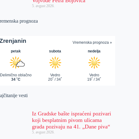
Vojvode Petra Bojovića
5. avgust 2026.
remenska prognoza
jčitanije vesti
Iz Gradske bašte ispraćeni pozivari
koji besplatnim pivom ulicama
grada pozivaju na 41. „Dane piva“
5. avgust 2026.