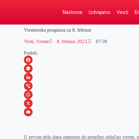
Naslovna
Izdvajamo
Vesti
Em
Vremenska prognoza za 8. februar
Vesti
,
Vreme
8. februar 2023.
07:39
Podeli:
F
a
M
c
e
L
e
s
i
V
b
s
n
i
W
o
e
k
b
h
X
o
n
e
e
a
E
k
g
d
r
t
m
U prvom delu dana umereno do pretežno oblačno vreme, to
e
I
s
a