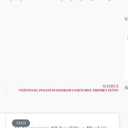
V
SLEDEĆE
Na
VEŽI POJAS, POLETI AVIATOROM I OSETI MOĆ FREEBET FEŠTE!
VESTI