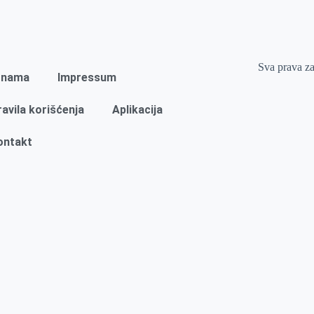
Sva prava z
 nama
Impressum
ravila korišćenja
Aplikacija
ontakt
Naslovna