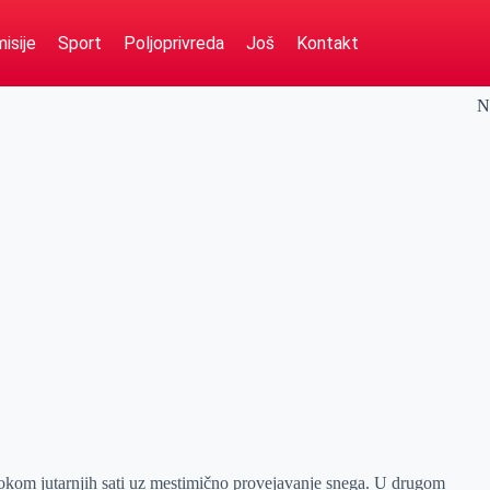
isije
Sport
Poljoprivreda
Još
Kontakt
N
kom jutarnjih sati uz mestimično provejavanje snega. U drugom