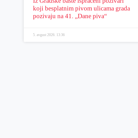
Iz Gradske bašte ispraćeni pozivari
koji besplatnim pivom ulicama grada
pozivaju na 41. „Dane piva“
5. avgust 2026.
13:36