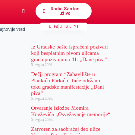
Radio Santos
uživo
FB
IG
YT
ajnovije vesti
Iz Gradske bašte ispraćeni pozivari
koji besplatnim pivom ulicama
grada pozivaju na 41. „Dane piva“
5. avgust 2026.
Dečji program “Zabavilište u
Plankiću Parkiću” biće održan u
toku gradske manifestacije „Dani
piva“
5. avgust 2026.
Otvaranje izložbe Momira
Kneževića „Osvežavanje memorije“
5. avgust 2026.
Zatvoren za saobraćaj deo ulice