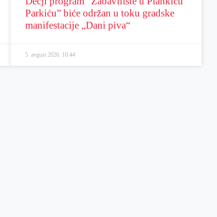
Dečji program “Zabavilište u Plankiću
Parkiću” biće održan u toku gradske
manifestacije „Dani piva“
5. avgust 2026.
10:44