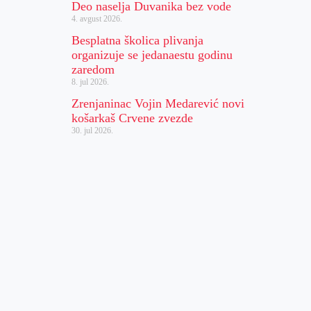
Deo naselja Duvanika bez vode
4. avgust 2026.
Besplatna školica plivanja
organizuje se jedanaestu godinu
zaredom
8. jul 2026.
Zrenjaninac Vojin Medarević novi
košarkaš Crvene zvezde
30. jul 2026.