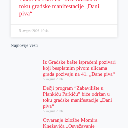
toku gradske manifestacije „Dani
piva“
5. avgust 2026.
10:44
Najnovije vesti
Iz Gradske bašte ispraćeni pozivari
koji besplatnim pivom ulicama
grada pozivaju na 41. „Dane piva“
5. avgust 2026.
Dečji program “Zabavilište u
Plankiću Parkiću” biće održan u
toku gradske manifestacije „Dani
piva“
5. avgust 2026.
Otvaranje izložbe Momira
Kneževića „Osvežavanje