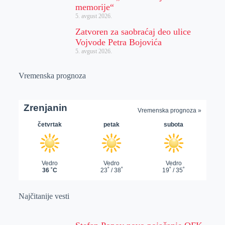
memorije“
5. avgust 2026.
Zatvoren za saobraćaj deo ulice
Vojvode Petra Bojovića
5. avgust 2026.
Vremenska prognoza
Najčitanije vesti