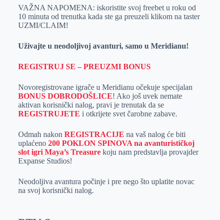
VAŽNA NAPOMENA: iskoristite svoj freebet u roku od
10 minuta od trenutka kada ste ga preuzeli klikom na taster
UZMI/CLAIM!
Uživajte u neodoljivoj avanturi, samo u Meridianu!
REGISTRUJ SE – PREUZMI BONUS
Novoregistrovane igrače u Meridianu očekuje specijalan
BONUS DOBRODOŠLICE
! Ako još uvek nemate
aktivan korisnički nalog, pravi je trenutak da se
REGISTRUJETE
i otkrijete svet čarobne zabave.
Odmah nakon
REGISTRACIJE
na vaš nalog će biti
uplaćeno
200 POKLON SPINOVA na avanturističkoj
slot igri Maya’s Treasure
koju nam predstavlja provajder
Expanse Studios!
Neodoljiva avantura počinje i pre nego što uplatite novac
na svoj korisnički nalog.