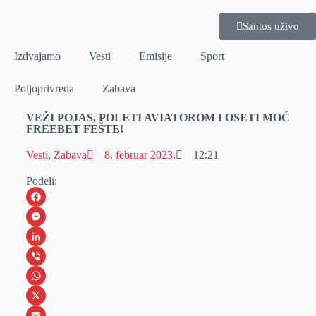
Santos uživo
Izdvajamo
Vesti
Emisije
Sport
Poljoprivreda
Zabava
VEŽI POJAS, POLETI AVIATOROM I OSETI MOĆ
FREEBET FEŠTE!
Vesti
,
Zabava
8. februar 2023.
12:21
Podeli:
F
a
M
c
e
L
e
s
i
V
b
s
n
i
W
o
e
k
b
h
X