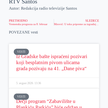
RTV Santos
Autor: Redakcija radio televizije Santos
PRETHODNO
SLEDEĆE
Vremenska prognoza za 8. februar
Mirović: U toku pripreme za izgradnju brze saobraćajnice
POVEZANE vesti
VESTI
Iz Gradske bašte ispraćeni pozivari
koji besplatnim pivom ulicama
grada pozivaju na 41. „Dane piva“
5. avgust 2026.
13:36
VESTI
Dečji program “Zabavilište u
Plankiću Parkiću” biće održan u